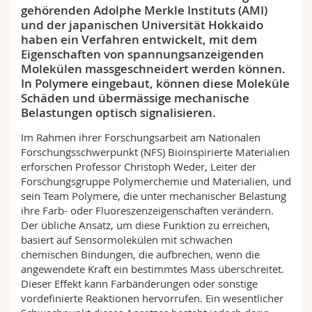
gehörenden Adolphe Merkle Instituts (AMI)
Math.-Nat. und Med. Fak.
Mitarbeitende
Webmail
und der japanischen Universität Hokkaido
haben ein Verfahren entwickelt, mit dem
Interfakultär
Doktorierende
Vorlesungsverzeichnis
Eigenschaften von spannungsanzeigenden
Molekülen massgeschneidert werden können.
In Polymere eingebaut, können diese Moleküle
MyUnifr
Schäden und übermässige mechanische
Belastungen optisch signalisieren.
Im Rahmen ihrer Forschungsarbeit am Nationalen
Forschungsschwerpunkt (NFS) Bioinspirierte Materialien
erforschen Professor Christoph Weder, Leiter der
Forschungsgruppe Polymerchemie und Materialien, und
sein Team Polymere, die unter mechanischer Belastung
ihre Farb- oder Fluoreszenzeigenschaften verändern.
Der übliche Ansatz, um diese Funktion zu erreichen,
basiert auf Sensormolekülen mit schwachen
chemischen Bindungen, die aufbrechen, wenn die
angewendete Kraft ein bestimmtes Mass überschreitet.
Dieser Effekt kann Farbänderungen oder sonstige
vordefinierte Reaktionen hervorrufen. Ein wesentlicher