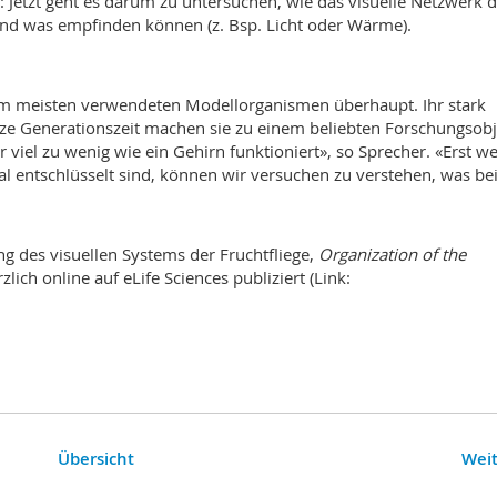
 Jetzt geht es darum zu untersuchen, wie das visuelle Netzwerk 
und was empfinden können (z. Bsp. Licht oder Wärme).
m meisten verwendeten Modellorganismen überhaupt. Ihr stark
ze Generationszeit machen sie zu einem beliebten Forschungsobj
 viel zu wenig wie ein Gehirn funktioniert», so Sprecher. «Erst w
 entschlüsselt sind, können wir versuchen zu verstehen, was be
g des visuellen Systems der Fruchtfliege,
Organization of the
lich online auf eLife Sciences publiziert (Link:
Übersicht
Weit