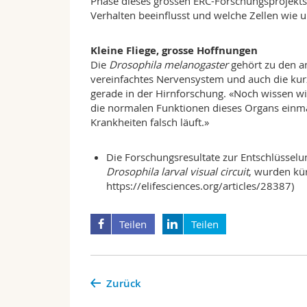
Phase dieses grossen ERC-Forschungsprojekts:
Verhalten beeinflusst und welche Zellen wie 
Kleine Fliege, grosse Hoffnungen
Die
Drosophila melanogaster
gehört zu den a
vereinfachtes Nervensystem und auch die kur
gerade in der Hirnforschung. «Noch wissen wir
die normalen Funktionen dieses Organs einmal
Krankheiten falsch läuft.»
Die Forschungsresultate zur Entschlüsselun
Drosophila larval visual circuit
, wurden kürz
https://elifesciences.org/articles/28387)
Teilen
Teilen
Zurück