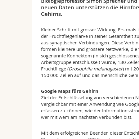
Biologieprofessor Simon Sprecher und
neuen Daten unterstützen die Hirnfo
Gehirns.
Kleiner Schritt mit grosser Wirkung: Erstmals
der Fruchtfliegenlarve in seiner Gesamtheit zu
aus synaptischen Verbindungen. Diese Verbind
formen kleinere und grössere Netzwerke, die
sogenannte Konnektom (in sich geschlossenes
Arbeitsgruppe entschlüsselt wurde, 130 Zelle
Fruchtfliege (
Drosophila melanogaster
) mit 2
150'000 Zellen auf und das menschliche Gehir
Google Maps fürs Gehirn
Ziel der Entschlüsselung von verschiedenen N
Vergleichbar mit einer Anwendung wie Google
erfassen zu können, wie der Informationsstr
wer mit wem am nächsten verbunden bist.
Mit dem erfolgreichen Beenden dieser Entschl