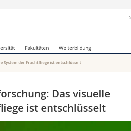
Informationen 
k.
Studieninteressier
aftliche Fak.
Studierende
d Sozialwissenschaftliche Fak.
Medien
ersität
Fakultäten
Weiterbildung
Fak.
Forschende
ungs- und Bildungswissenschaften
Mitarbeitende
 Med. Fak.
Doktorierende
e System der Fruchtfliege ist entschlüsselt
forschung: Das visuelle
iege ist entschlüsselt