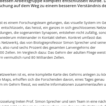
 dessen Arbeitsgruppe komplett entschlüsselt wurde. D
rschung auf dem Weg zu einem besseren Verständnis d
 ist es einem Forschungsteam gelungen, das visuelle System im G
 entschlüsseln, das heisst, ein ganzes in sich geschlossenes Netz
ungen, die sogenannten Synapsen, entstehen nicht zufällig, son
 wiederum miteinander in Kontakt stehen. Konkret umfasst das
 Netzwerk), das von Biologieprofessor Simon Sprecher und seine
n, also rund sechs Prozent des gesamten Larvengehirns der
000 Zellen. Im Vergleich dazu: Das Gehirn der adulten Fliege weis
n vermutlich rund 80 Milliarden Zellen.
etzwerken ist es, eine komplette Karte des Gehirns anlegen zu k
 Maps, erhoffen sich die Forschenden davon, eines Tages genau
om im Gehirn fliesst, wo welche Informationen zusammenlaufen 
üsselung treten Prof. Simon Sprecher und sein Team in eine näch