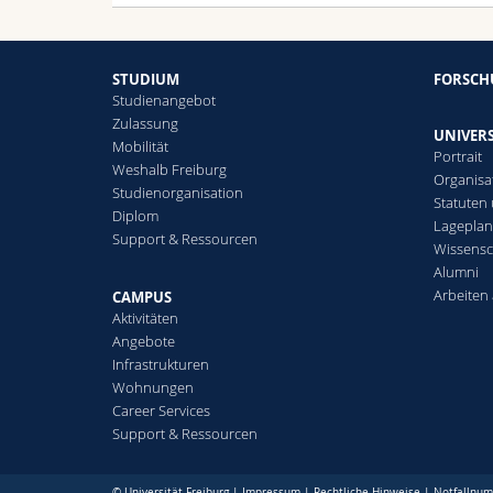
STUDIUM
FORSC
Studienangebot
Zulassung
UNIVERS
Mobilität
Portrait
Weshalb Freiburg
Organisa
Studienorganisation
Statuten
Diplom
Lagepla
Support & Ressourcen
Wissensc
Alumni
Arbeiten 
CAMPUS
Aktivitäten
Angebote
Infrastrukturen
Wohnungen
Career Services
Support & Ressourcen
© Universität Freiburg |
Impressum
|
Rechtliche Hinweise
|
Notfallnu