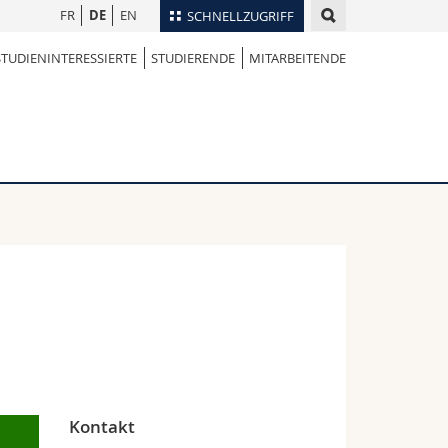
FR
DE
EN
SCHNELLZUGRIFF
STUDIENINTERESSIERTE
STUDIERENDE
MITARBEITENDE
für
Personenverzeichnis
Ortsplan
te
Bibliotheken
Webmail
Vorlesungsverzeichnis
MyUnifr
Kontakt