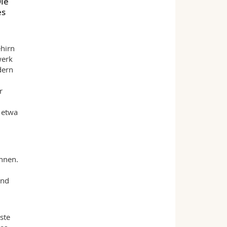
ie
es
ehirn
werk
dern
r
t etwa
önnen.
und
ste