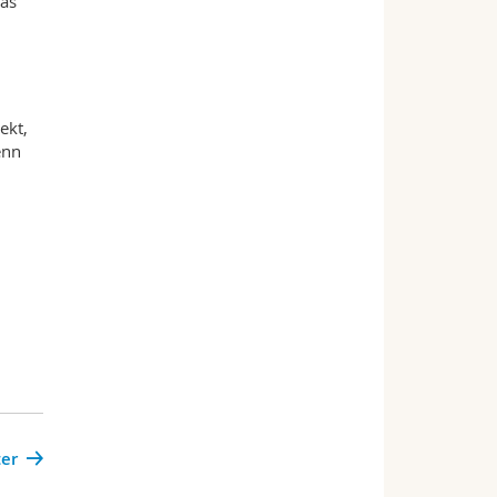
das
ekt,
enn
i
er