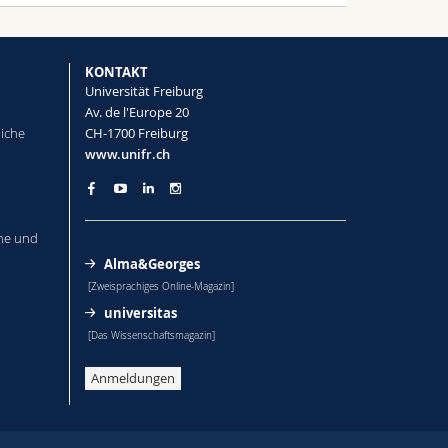
KONTAKT
Universität Freiburg
Av. de l'Europe 20
liche
CH-1700 Freiburg
www.unifr.ch
he und
Alma&Georges
[Zweisprachiges Online-Magazin]
universitas
[Das Wissenschaftsmagazin]
Anmeldungen