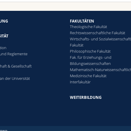
HUNG
FAKULTÄTEN
Theologische Fakultät
Rechtswissenschaftliche Fakultät
ITÄT
Wirtschafts- und Sozialwissenschaft
Fakultät
tion
Philosophische Fakultät
 und Reglemente
Fak. für Erziehungs- und
n
Bildungswissenschaften
haft & Gesellschaft
Mathematisch-Naturwissenschaftlic
Medizinische Fakultät
an der Universität
Interfakultär
WEITERBILDUNG
mmern