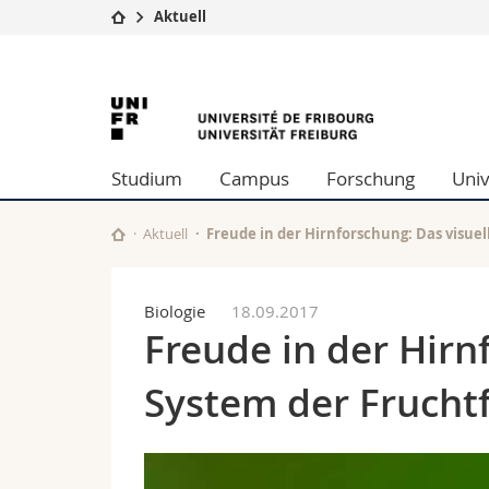
Aktuell
Universität
Fakultäten
University
Studium
Theologische Fa
Campus
Rechtswissensch
of
Forschung
Wirtschafts- un
Studium
Campus
Forschung
Univ
Universität
Philosophische 
Fribourg
Weiterbildung
Fak. für Erzieh
Math.-Nat. und
Aktuell
Freude in der Hirnforschung: Das visuell
Interfakultär
Biologie
18.09.2017
Freude in der Hirn
System der Fruchtfl