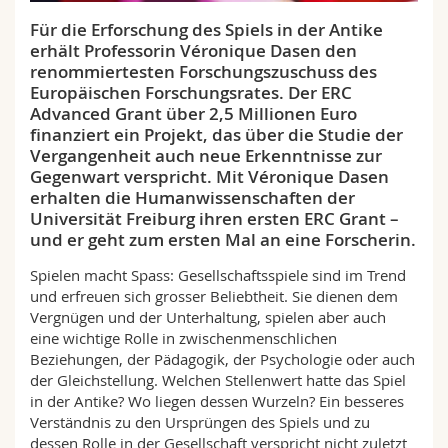
Math.-Nat. und Med. Fak.
Mitarbeitende
Webmail
Für die Erforschung des Spiels in der Antike
erhält Professorin Véronique Dasen den
Interfakultär
Doktorierende
Vorlesungsverzeichnis
renommiertesten Forschungszuschuss des
Europäischen Forschungsrates. Der ERC
Advanced Grant über 2,5 Millionen Euro
MyUnifr
finanziert ein Projekt, das über die Studie der
Vergangenheit auch neue Erkenntnisse zur
Gegenwart verspricht. Mit Véronique Dasen
erhalten die Humanwissenschaften der
Universität Freiburg ihren ersten ERC Grant –
und er geht zum ersten Mal an eine Forscherin.
Spielen macht Spass: Gesellschaftsspiele sind im Trend
und erfreuen sich grosser Beliebtheit. Sie dienen dem
Vergnügen und der Unterhaltung, spielen aber auch
eine wichtige Rolle in zwischenmenschlichen
Beziehungen, der Pädagogik, der Psychologie oder auch
der Gleichstellung. Welchen Stellenwert hatte das Spiel
in der Antike? Wo liegen dessen Wurzeln? Ein besseres
Verständnis zu den Ursprüngen des Spiels und zu
dessen Rolle in der Gesellschaft verspricht nicht zuletzt