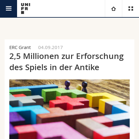
Aktuell
Universität
Fakultäten
Studium
ERC Grant
04.09.2017
2,5 Millionen zur Erforschung
Informationen für
Campus
Theologische Fak.
des Spiels in der Antike
Forschung
Ressourcen
Rechtswissenschaftliche Fak.
Studieninteressierte
Universität
Wirtschafts- und Sozialwissenschaftliche Fak.
Studierende
Personenverzeichnis
Weiterbildung
Philosophische Fak.
Medien
Ortsplan
Fak. für Erziehungs- und Bildungswissenschaften
Forschende
Bibliotheken