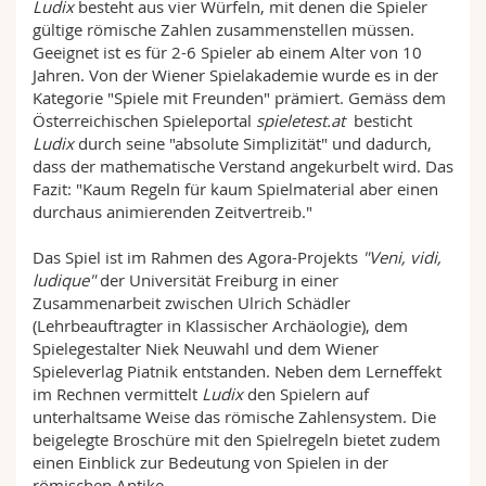
Ludix
besteht aus vier Würfeln, mit denen die Spieler
gültige römische Zahlen zusammenstellen müssen.
Geeignet ist es für 2-6 Spieler ab einem Alter von 10
Jahren. Von der Wiener Spielakademie wurde es in der
Kategorie "Spiele mit Freunden" prämiert. Gemäss dem
Österreichischen Spieleportal
spieletest.at
besticht
Ludix
durch seine "absolute Simplizität" und dadurch,
dass der mathematische Verstand angekurbelt wird. Das
Fazit: "Kaum Regeln für kaum Spielmaterial aber einen
durchaus animierenden Zeitvertreib."
Das Spiel ist im Rahmen des Agora-Projekts
"Veni, vidi,
ludique"
der Universität Freiburg in einer
Zusammenarbeit zwischen Ulrich Schädler
(Lehrbeauftragter in Klassischer Archäologie), dem
Spielegestalter Niek Neuwahl und dem Wiener
Spieleverlag Piatnik entstanden. Neben dem Lerneffekt
im Rechnen vermittelt
Ludix
den Spielern auf
unterhaltsame Weise das römische Zahlensystem. Die
beigelegte Broschüre mit den Spielregeln bietet zudem
einen Einblick zur Bedeutung von Spielen in der
römischen Antike.