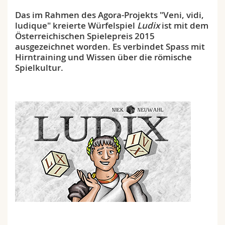
Math.-Nat. und Med. Fak.
Mitarbeitende
Webmail
Das im Rahmen des Agora-Projekts "Veni, vidi,
ludique" kreierte Würfelspiel
Ludix
ist mit dem
Interfakultär
Doktorierende
Vorlesungsverzeichnis
Österreichischen Spielepreis 2015
ausgezeichnet worden. Es verbindet Spass mit
Hirntraining und Wissen über die römische
MyUnifr
Spielkultur.