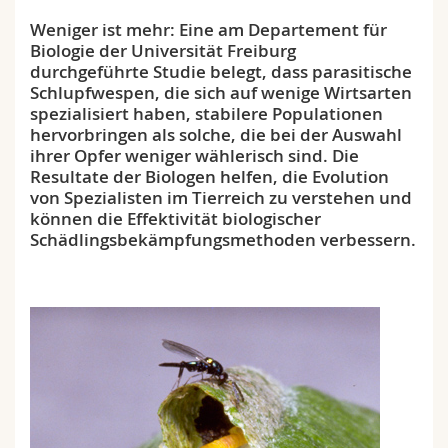
Math.-Nat. und Med. Fak.
Mitarbeitende
Webmail
Weniger ist mehr: Eine am Departement für
Biologie der Universität Freiburg
Interfakultär
Doktorierende
Vorlesungsverzeichnis
durchgeführte Studie belegt, dass parasitische
Schlupfwespen, die sich auf wenige Wirtsarten
spezialisiert haben, stabilere Populationen
MyUnifr
hervorbringen als solche, die bei der Auswahl
ihrer Opfer weniger wählerisch sind. Die
Resultate der Biologen helfen, die Evolution
von Spezialisten im Tierreich zu verstehen und
können die Effektivität biologischer
Schädlingsbekämpfungsmethoden verbessern.