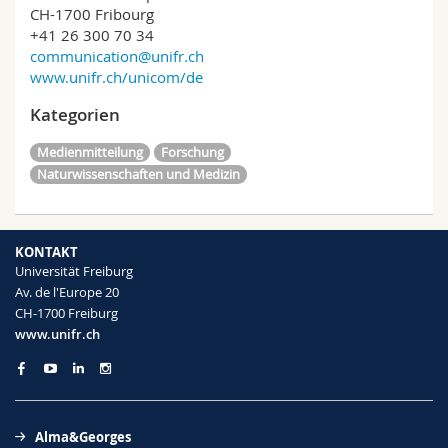
CH-1700 Fribourg
+41 26 300 70 34
communication@unifr.ch
www.unifr.ch/unicom/de
Kategorien
Medienmitteilung
Forschung
Naturwissenschaften und Medizin
KONTAKT
Universität Freiburg
Av. de l'Europe 20
CH-1700 Freiburg
www.unifr.ch
Alma&Georges