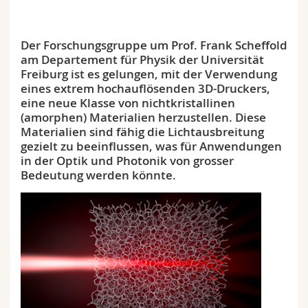
Math.-Nat. und Med. Fak.
Mitarbeitende
Webmail
Der Forschungsgruppe um Prof. Frank Scheffold
Interfakultär
Doktorierende
Vorlesungsverzeichnis
am Departement für Physik der Universität
Freiburg ist es gelungen, mit der Verwendung
MyUnifr
eines extrem hochauflösenden 3D-Druckers,
eine neue Klasse von nichtkristallinen
(amorphen) Materialien herzustellen. Diese
Materialien sind fähig die Lichtausbreitung
gezielt zu beeinflussen, was für Anwendungen
in der Optik und Photonik von grosser
Bedeutung werden könnte.