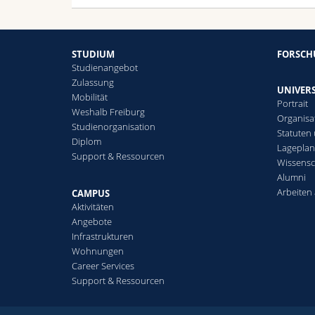
STUDIUM
FORSC
Studienangebot
Zulassung
UNIVERS
Mobilität
Portrait
Weshalb Freiburg
Organisa
Studienorganisation
Statuten
Diplom
Lagepla
Support & Ressourcen
Wissensc
Alumni
Arbeiten 
CAMPUS
Aktivitäten
Angebote
Infrastrukturen
Wohnungen
Career Services
Support & Ressourcen