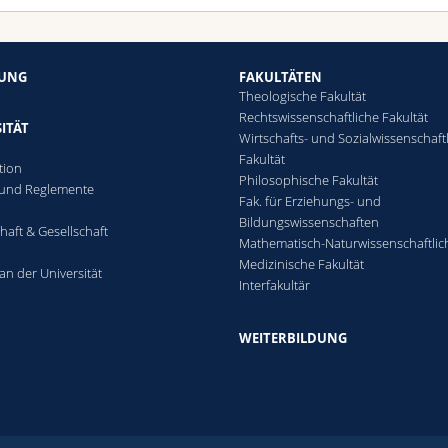
HUNG
FAKULTÄTEN
Theologische Fakultät
Rechtswissenschaftliche Fakultät
ITÄT
Wirtschafts- und Sozialwissenschaft
Fakultät
tion
Philosophische Fakultät
 und Reglemente
Fak. für Erziehungs- und
n
Bildungswissenschaften
haft & Gesellschaft
Mathematisch-Naturwissenschaftlic
Medizinische Fakultät
an der Universität
Interfakultär
WEITERBILDUNG