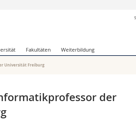
Informationen 
k.
Studieninteressier
aftliche Fak.
Studierende
d Sozialwissenschaftliche Fak.
Medien
ersität
Fakultäten
Weiterbildung
Fak.
Forschende
ungs- und Bildungswissenschaften
Mitarbeitende
 Med. Fak.
Doktorierende
r Universität Freiburg
nformatikprofessor der
rg