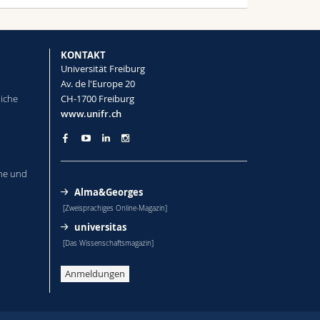
KONTAKT
Universität Freiburg
Av. de l'Europe 20
liche
CH-1700 Freiburg
www.unifr.ch
he und
Alma&Georges
[Zweisprachiges Online-Magazin]
universitas
[Das Wissenschaftsmagazin]
Anmeldungen