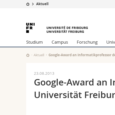
Aktuell
Universität
Fakultäten
University
Studium
Theologische Fa
Campus
Rechtswissensch
of
Forschung
Wirtschafts- un
Studium
Campus
Forschung
Univ
Universität
Philosophische 
Fribourg
Weiterbildung
Fak. für Erzieh
Math.-Nat. und
Aktuell
Google-Award an Informatikprofessor de
Interfakultär
23.08.2013
Google-Award an I
Universität Freibu