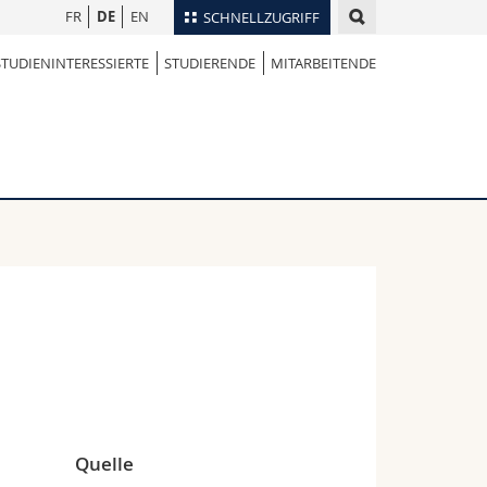
FR
DE
EN
SCHNELLZUGRIFF
STUDIENINTERESSIERTE
STUDIERENDE
MITARBEITENDE
für
Personenverzeichnis
Ortsplan
te
Bibliotheken
Webmail
Vorlesungsverzeichnis
MyUnifr
Quelle