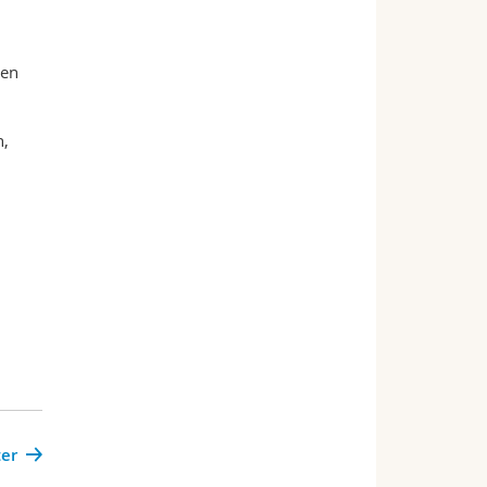
len
h,
er