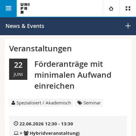
Philosophische Fakultät
Universität
News & Events
Fakultäten
Studium
Veranstaltungen
Informationen für
Campus
Theologische Fak.
Förderanträge mit
22
minimalen Aufwand
JUNI
Forschung
Ressourcen
Rechtswissenschaftliche Fak.
Studieninteressierte
einreichen
Universität
Wirtschafts- und Sozialwissenschaftliche Fak.
Studierende
Personenverzeichnis
Spezialisiert / Akademisch
Seminar
Weiterbildung
Philosophische Fak.
Medien
Ortsplan
22.06.2026 12:30 - 13:30
Fak. für Erziehungs- und Bildungswissenschaften
Forschende
Bibliotheken
+
Hybridveranstaltung)