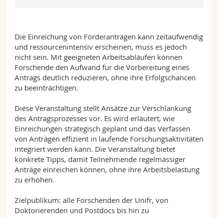
Math.-Nat. und Med. Fak.
Mitarbeitende
Webmail
Interfakultär
Doktorierende
Vorlesungsverzeichnis
Die Einreichung von Förderanträgen kann zeitaufwendig
und ressourcenintensiv erscheinen, muss es jedoch
nicht sein. Mit geeigneten Arbeitsabläufen können
MyUnifr
Forschende den Aufwand für die Vorbereitung eines
Antrags deutlich reduzieren, ohne ihre Erfolgschancen
zu beeinträchtigen.
Diese Veranstaltung stellt Ansätze zur Verschlankung
des Antragsprozesses vor. Es wird erläutert, wie
Einreichungen strategisch geplant und das Verfassen
von Anträgen effizient in laufende Forschungsaktivitäten
integriert werden kann. Die Veranstaltung bietet
konkrete Tipps, damit Teilnehmende regelmässiger
Anträge einreichen können, ohne ihre Arbeitsbelastung
zu erhöhen.
Zielpublikum: alle Forschenden der Unifr, von
Doktorierenden und Postdocs bis hin zu