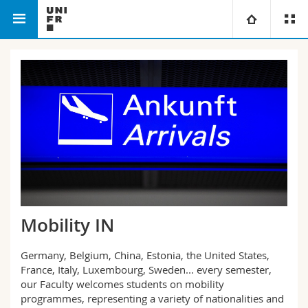
Philosophische Fakultät
Universität
Fakultäten
Studium
Informationen für
Campus
Theologische Fak.
Forschung
Ressourcen
Rechtswissenschaftliche Fak.
Studieninteressierte
Universität
Wirtschafts- und Sozialwissenschaftliche Fak.
Studierende
Personenverzeichnis
Mobility IN
Weiterbildung
Philosophische Fak.
Medien
Ortsplan
Germany, Belgium, China, Estonia, the United States,
France, Italy, Luxembourg, Sweden... every semester,
Fak. für Erziehungs- und Bildungswissenschaften
Forschende
Bibliotheken
our Faculty welcomes students on mobility
programmes, representing a variety of nationalities and