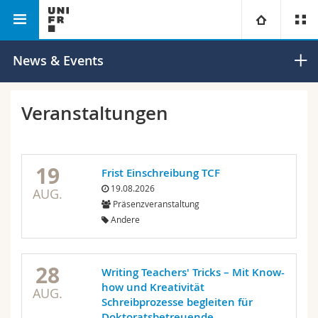
Philosophische Fakultät
Universität
News & Events
Fakultäten
Studium
Veranstaltungen
Informationen für
Campus
Theologische Fak.
19
Frist Einschreibung TCF
Forschung
Ressourcen
Rechtswissenschaftliche Fak.
Studieninteressierte
19.08.2026
AUG.
Präsenzveranstaltung
Universität
Wirtschafts- und Sozialwissenschaftliche Fak.
Studierende
Personenverzeichnis
Andere
Weiterbildung
Philosophische Fak.
Medien
Ortsplan
28
Writing Teachers' Tricks – Mit Know-
how und Kreativität
Fak. für Erziehungs- und Bildungswissenschaften
Forschende
Bibliotheken
AUG.
Schreibprozesse begleiten für
Doktoratsbetreuende