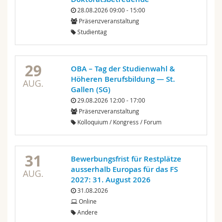
Math.-Nat. und Med. Fak.
Mitarbeitende
Webmail
28.08.2026 09:00 - 15:00
Präsenzveranstaltung
Studientag
Interfakultär
Doktorierende
Vorlesungsverzeichnis
MyUnifr
29
OBA – Tag der Studienwahl &
Höheren Berufsbildung — St.
AUG.
Gallen (SG)
29.08.2026 12:00 - 17:00
Präsenzveranstaltung
Kolloquium / Kongress / Forum
31
Bewerbungsfrist für Restplätze
ausserhalb Europas für das FS
AUG.
2027: 31. August 2026
31.08.2026
Online
Andere