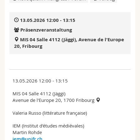
Math.-Nat. und Med. Fak.
Mitarbeitende
Webmail
13.05.2026 12:00 - 13:15
Interfakultär
Doktorierende
Vorlesungsverzeichnis
Präsenzveranstaltung
MyUnifr
MIS 04 Salle 4112 (Jäggi), Avenue de l'Europe
20, Fribourg
13.05.2026 12:00 - 13:15
MIS 04 Salle 4112 (Jäggi)
Avenue de l'Europe 20, 1700 Fribourg
Valeria Russo (littérature française)
IEM (Institut d'études médiévales)
Martin Rohde
iem@unifr.ch