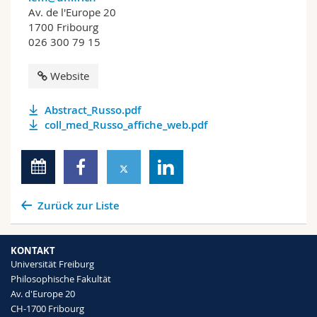
Av. de l'Europe 20
1700 Fribourg
026 300 79 15
Website
Abstract_Russo.pdf
coll_med_Russo_affiche_web.pdf
Zurück zur Liste
KONTAKT
Universität Freiburg
Philosophische Fakultät
Av. d'Europe 20
CH-1700 Fribourg