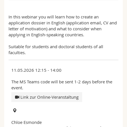
Math.-Nat. und Med. Fak.
Mitarbeitende
Webmail
In this webinar you will learn how to create an
Interfakultär
Doktorierende
Vorlesungsverzeichnis
application dossier in English (application email, CV and
letter of motivation) and what to consider when
applying in English-speaking countries.
MyUnifr
Suitable for students and doctoral students of all
faculties.
11.05.2026 12:15 - 14:00
The MS Teams code will be sent 1-2 days before the
event.
Link zur Online-Veranstaltung
Chloe Esmonde