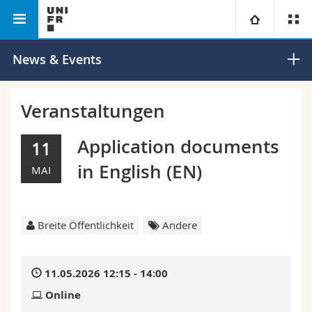
Philosophische Fakultät
Universität
News & Events
Fakultäten
Studium
Veranstaltungen
Informationen für
Campus
Theologische Fak.
Application documents
11
in English (EN)
MAI
Forschung
Ressourcen
Rechtswissenschaftliche Fak.
Studieninteressierte
Universität
Wirtschafts- und Sozialwissenschaftliche Fak.
Studierende
Personenverzeichnis
Breite Öffentlichkeit
Andere
Weiterbildung
Philosophische Fak.
Medien
Ortsplan
11.05.2026 12:15 - 14:00
Fak. für Erziehungs- und Bildungswissenschaften
Forschende
Bibliotheken
Online