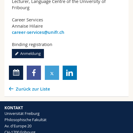
Lecturer, Language Centre of the University of
Fribourg
Career Services
Annaïse Hilaire
career-services@unifr.ch
Binding registration
Anmeldung
Zurück zur Liste
KONTAKT
Universität Freiburg
Philosophische Fakultät
Av. d'Europe 20
CH-1700 Fribourg