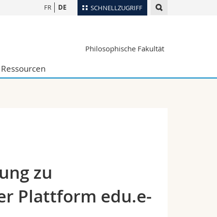
FR
DE
SCHNELLZUGRIFF
für
Personenverzeichnis
Philosophische Fakultät
Ortsplan
te
Bibliotheken
Ressourcen
Webmail
Vorlesungsverzeichnis
MyUnifr
tung zu
 Plattform edu.e-