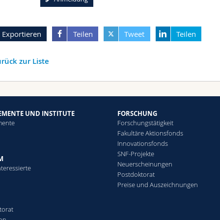
Exportieren
Teilen
Tweet
Teilen
rück zur Liste
EMENTE UND INSTITUTE
FORSCHUNG
mente
Forschungstätigkeit
Fakultäre Aktionsfonds
Innovationsfonds
SNF-Projekte
M
Neuerscheinungen
teressierte
Postdoktorat
Preise und Auszeichnungen
torat
ion