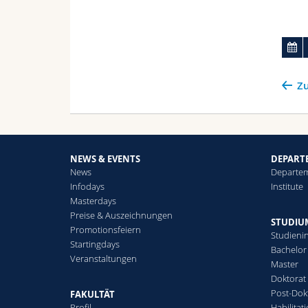
Zu
NEWS & EVENTS
DEPART
News
Departe
Infodays
Institute
Masterdays
Preise & Auszeichnungen
STUDIU
Promotionsfeiern
Studienin
Startingdays
Bachelor
Veranstaltungen
Master
Doktorat
Post-Dok
FAKULTÄT
Profil
Habilitat