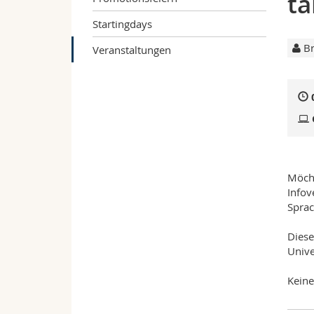
t
Startingdays
Br
Veranstaltungen
Möcht
Infov
Sprac
Diese
Unive
Keine