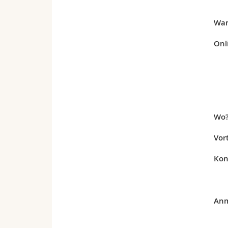
Wa
Onl
Wo
Vor
Kon
Anm