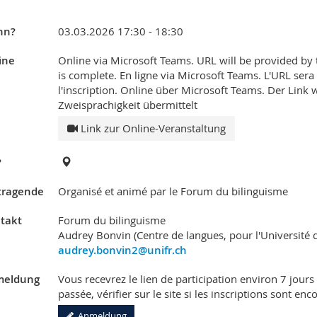
nn?
03.03.2026 17:30 - 18:30
ine
Online via Microsoft Teams. URL will be provided by 
is complete. En ligne via Microsoft Teams. L'URL ser
l'inscription. Online über Microsoft Teams. Der Lin
Zweisprachigkeit übermittelt
Link zur Online-Veranstaltung
?
tragende
Organisé et animé par le Forum du bilinguisme
takt
Forum du bilinguisme
Audrey Bonvin (Centre de langues, pour l'Université 
audrey.bonvin2@unifr.ch
eldung
Vous recevrez le lien de participation environ 7 jours 
passée, vérifier sur le site si les inscriptions sont enc
Anmeldung