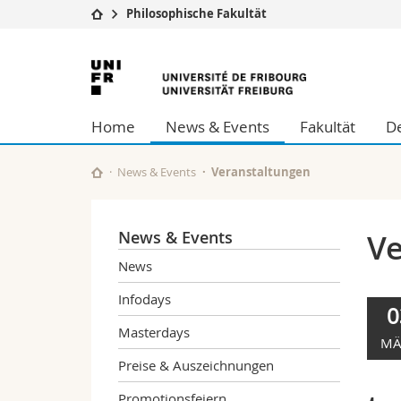
Philosophische Fakultät
Universität
Fakultäten
Universität
Studium
Theologische Fa
Freiburg
Campus
Rechtswissensch
Home
News & Events
Fakultät
De
Forschung
Wirtschafts- un
Universität
Philosophische 
Weiterbildung
Fak. für Erzieh
News & Events
Veranstaltungen
Math.-Nat. und
Interfakultär
News & Events
Ve
News
Infodays
0
Masterdays
MÄ
Preise & Auszeichnungen
Promotionsfeiern