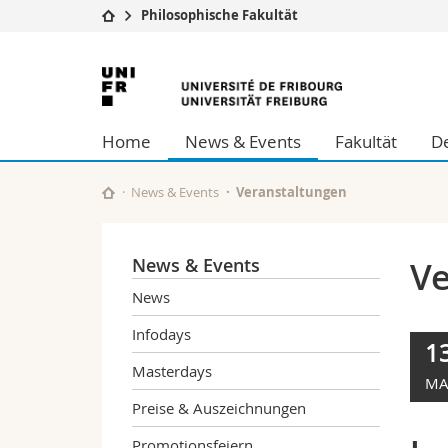
Philosophische Fakultät
Universität
Fakultäten
Universität
Studium
Theologische Fa
Freiburg
Campus
Rechtswissensch
Home
News & Events
Fakultät
De
Forschung
Wirtschafts- un
Universität
Philosophische 
Weiterbildung
Fak. für Erzieh
News & Events
Veranstaltungen
Math.-Nat. und
Interfakultär
News & Events
Ve
News
Infodays
1
Masterdays
MA
Preise & Auszeichnungen
Promotionsfeiern