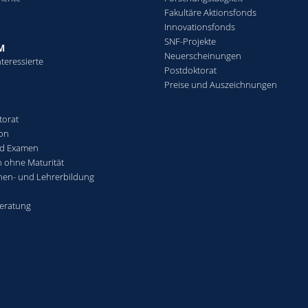
Fakultäre Aktionsfonds
Innovationsfonds
SNF-Projekte
M
Neuerscheinungen
teressierte
Postdoktorat
Preise und Auszeichnungen
torat
ion
nd Examen
n ohne Maturität
nen- und Lehrerbildung
eratung