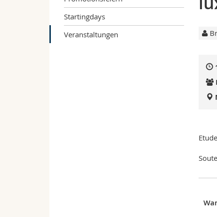
lu
Startingdays
Br
Veranstaltungen
Etude
Soute
Wa