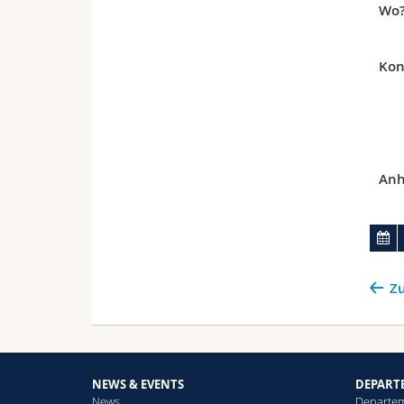
Wo
Kon
Anh
Zu
NEWS & EVENTS
DEPART
News
Departe