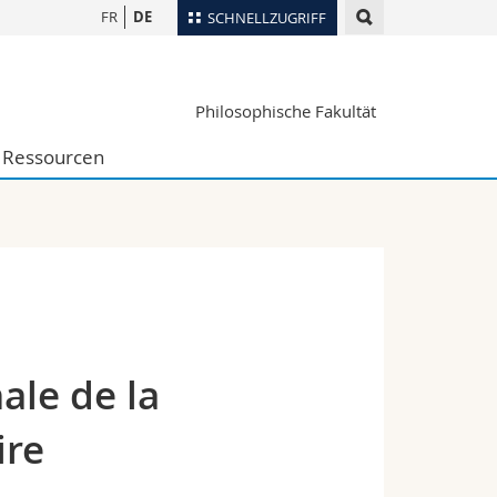
FR
DE
SCHNELLZUGRIFF
für
Personenverzeichnis
Philosophische Fakultät
Ortsplan
te
Bibliotheken
Ressourcen
Webmail
Vorlesungsverzeichnis
MyUnifr
ale de la
ire