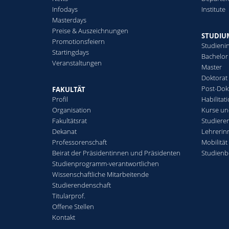
Infodays
Institute
Masterdays
Preise & Auszeichnungen
STUDIU
Promotionsfeiern
Studienin
Startingdays
Bachelor
Veranstaltungen
Master
Doktorat
Post-Dok
FAKULTÄT
Profil
Habilitat
Organisation
Kurse u
Fakultätsrat
Studiere
Dekanat
Lehrerin
Professorenschaft
Mobilität
Beirat der Präsidentinnen und Präsidenten
Studienb
Studienprogramm-verantwortlichen
Wissenschaftliche Mitarbeitende
Studierendenschaft
Titularprof.
Offene Stellen
Kontakt