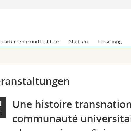
Informationen 
k.
Studieninteressier
aftliche Fak.
Studierende
partemente und Institute
Studium
Forschung
d Sozialwissenschaftliche Fak.
Medien
Fak.
Forschende
ungs- und Bildungswissenschaften
Mitarbeitende
 Med. Fak.
Doktorierende
ranstaltungen
Une histoire transnation
3
I
communauté universita