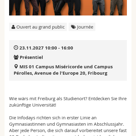
Sciences et médecine
Collaborateurs
Webmail
Interfacultaire
Doctorants
Programme des cours
Ouvert au grand public
Journée
MyUnifr
23.11.2027 10:00 - 16:00
Présentiel
MIS 01 Campus Miséricorde und Campus
Pérolles, Avenue de l'Europe 20, Fribourg
Wie wärs mit Freiburg als Studienort? Entdecken Sie Ihre
zukünftige Universität!
Die Infodays richten sich in erster Linie an
Gymnasiastinnen und Gymnasiasten im Abschlussjahr.
Aber jede Person, die sich darauf vorbereitet unsere fast