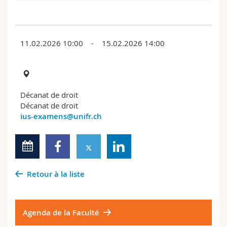
Sciences et médecine
Collaborateurs
Webmail
Interfacultaire
Doctorants
Programme des cours
11.02.2026 10:00 - 15.02.2026 14:00
MyUnifr
Décanat de droit
Décanat de droit
ius-examens@unifr.ch
Retour à la liste
Agenda de la Faculté