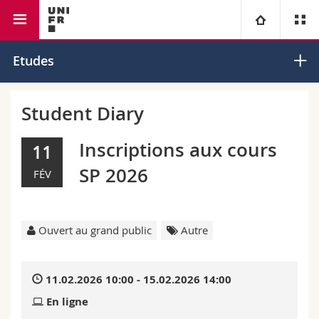
Faculté de droit
Université
Etudes
Facultés
Etudes
Student Diary
Vous êtes
Campus
Théologie
Inscriptions aux cours
11
SP 2026
FÉV
Recherche
Ressources
Droit
Futurs étudiants
Université
Sciences économiques et sociales et management
Etudiants
Annuaire du personnel
Ouvert au grand public
Autre
Formation continue
Lettres et sciences humaines
Médias
Plan d'accès
11.02.2026 10:00 - 15.02.2026 14:00
Sciences de l'éducation et de la formation
Chercheurs
Bibliothèques
En ligne