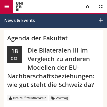
Rechtswissenschaftliche Fakultät
Universität
News & Events
Fakultäten
Studium
Agenda der Fakultät
Informationen für
Campus
Theologische Fak.
Die Bilateralen III im
18
Vergleich zu anderen
DEZ.
Forschung
Ressourcen
Rechtswissenschaftliche Fak.
Studieninteressierte
Modellen der EU-
Universität
Wirtschafts- und Sozialwissenschaftliche Fak.
Studierende
Personenverzeichnis
Nachbarschaftsbeziehungen:
wie gut steht die Schweiz da?
Weiterbildung
Philosophische Fak.
Medien
Ortsplan
Fak. für Erziehungs- und Bildungswissenschaften
Forschende
Bibliotheken
Breite Öffentlichkeit
Vortrag