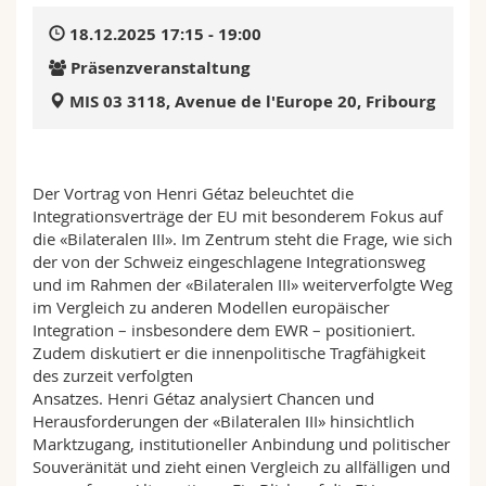
Math.-Nat. und Med. Fak.
Mitarbeitende
Webmail
18.12.2025 17:15 - 19:00
Präsenzveranstaltung
Interfakultär
Doktorierende
Vorlesungsverzeichnis
MIS 03 3118, Avenue de l'Europe 20, Fribourg
MyUnifr
Der Vortrag von Henri Gétaz beleuchtet die
Integrationsverträge der EU mit besonderem Fokus auf
die «Bilateralen III». Im Zentrum steht die Frage, wie sich
der von der Schweiz eingeschlagene Integrationsweg
und im Rahmen der «Bilateralen III» weiterverfolgte Weg
im Vergleich zu anderen Modellen europäischer
Integration – insbesondere dem EWR – positioniert.
Zudem diskutiert er die innenpolitische Tragfähigkeit
des zurzeit verfolgten
Ansatzes. Henri Gétaz analysiert Chancen und
Herausforderungen der «Bilateralen III» hinsichtlich
Marktzugang, institutioneller Anbindung und politischer
Souveränität und zieht einen Vergleich zu allfälligen und