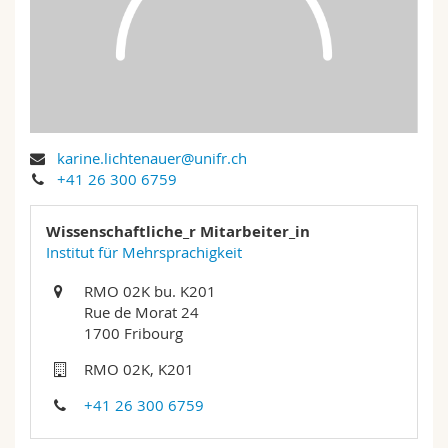
Math.-Nat. und Med. Fak.
Mitarbeitende
Webmail
Interfakultär
Doktorierende
Vorlesungsverzeichnis
MyUnifr
karine.lichtenauer@unifr.ch
+41 26 300 6759
Wissenschaftliche_r Mitarbeiter_in
Institut für Mehrsprachigkeit
RMO 02K bu. K201
Rue de Morat 24
1700 Fribourg
RMO 02K, K201
+41 26 300 6759