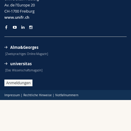
Math.-Nat. und Med. Fak.
Mitarbeitende
Webmail
Av. de l'Europe 20
CH-1700 Freiburg
www.unifr.ch
Interfakultär
Doktorierende
Vorlesungsverzeichnis
MyUnifr
Alma&Georges
[Zweisprachiges Online-Magazin]
universitas
[Das Wissenschaftsmagazin]
Anmeldungen
Impressum
|
Rechtliche Hinweise
|
Notfallnummern