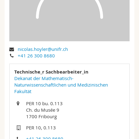
Math.-Nat. und Med. Fak.
Mitarbeitende
Webmail
Interfakultär
Doktorierende
Vorlesungsverzeichnis
MyUnifr
nicolas.hoyler@unifr.ch
+41 26 300 8680
Technische_r Sachbearbeiter_in
Dekanat der Mathematisch-
Naturwissenschaftlichen und Medizinischen
Fakultät
PER 10 bu. 0.113
Ch. du Musée 9
1700 Fribourg
PER 10, 0.113
+41 26 300 8680