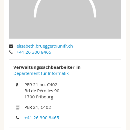
Math.-Nat. und Med. Fak.
Mitarbeitende
Webmail
Interfakultär
Doktorierende
Vorlesungsverzeichnis
MyUnifr
elisabeth.bruegger@unifr.ch
+41 26 300 8465
Verwaltungssachbearbeiter_in
Departement für Informatik
PER 21 bu. C402
Bd de Pérolles 90
1700 Fribourg
PER 21, C402
+41 26 300 8465