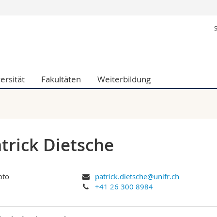
Informationen 
k.
Studieninteressier
aftliche Fak.
Studierende
d Sozialwissenschaftliche Fak.
Medien
ersität
Fakultäten
Weiterbildung
Fak.
Forschende
ungs- und Bildungswissenschaften
Mitarbeitende
 Med. Fak.
Doktorierende
trick Dietsche
patrick.dietsche@unifr.ch
+41 26 300 8984