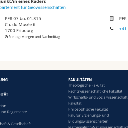
junkt/in eines Kaders
partement für Geowissenschaften
PER 07 bu. 01.315
PER 
Ch. du Musée 6
+41
1700 Fribourg
Freitag: Morgen und Nachmittag
HUNG
FAKULTÄTEN
Theologische Fakultät
Rechtswissenschaftliche Fakultät
ITÄT
Wirtschafts- und Sozialwissenschaft
Fakultät
tion
Philosophische Fakultät
 und Reglemente
Fak. für Erziehungs- und
n
Bildungswissenschaften
haft & Gesellschaft
Mathematisch-Naturwissenschaftlic