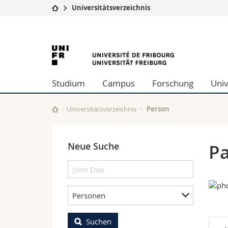
Universitätsverzeichnis
Universität
Fakultäten
University
Studium
Theologische Fa
Campus
Rechtswissensch
of
Forschung
Wirtschafts- un
Studium
Campus
Forschung
Univ
Universität
Philosophische 
Fribourg
Weiterbildung
Fak. für Erzieh
Math.-Nat. und
Universitätsverzeichnis
Person
Interfakultär
Neue Suche
Pa
Personen
Suchen