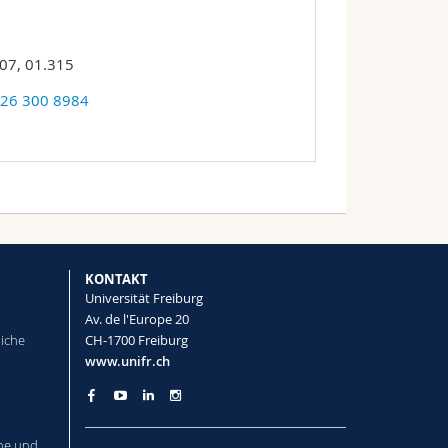
07, 01.315
 26 300 8984
KONTAKT
Universität Freiburg
Av. de l'Europe 20
liche
CH-1700 Freiburg
www.unifr.ch
he und