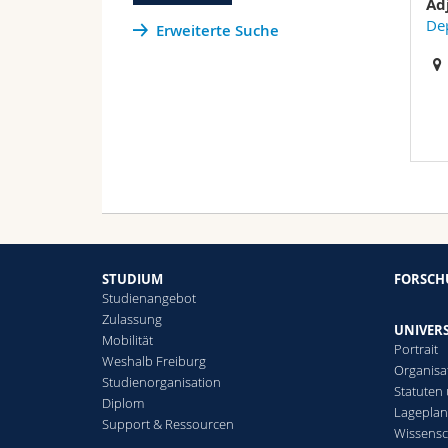
Ad
De
Erweiterte Suche
STUDIUM
FORSC
Studienangebot
Zulassung
UNIVERS
Mobilität
Portrait
Weshalb Freiburg
Organisa
Studienorganisation
Statuten
Diplom
Lagepla
Support & Ressourcen
Wissensc