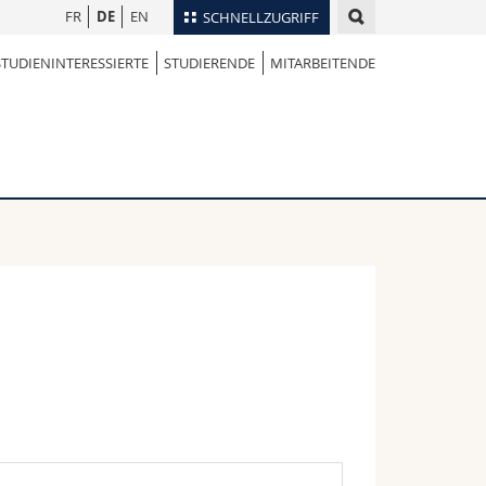
FR
DE
EN
SCHNELLZUGRIFF
STUDIENINTERESSIERTE
STUDIERENDE
MITARBEITENDE
für
Personenverzeichnis
Ortsplan
te
Bibliotheken
Webmail
Vorlesungsverzeichnis
MyUnifr