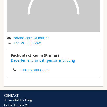
Math.-Nat. und Med. Fak.
Mitarbeitende
Webmail
Interfakultär
Doktorierende
Vorlesungsverzeichnis
MyUnifr
roland.aerni@unifr.ch
+41 26 300 6825
Fachdidaktiker·in (Primar)
Departement für Lehrpersonenbildung
+41 26 300 6825
KONTAKT
Universität Freiburg
Av. de l'Europe 20