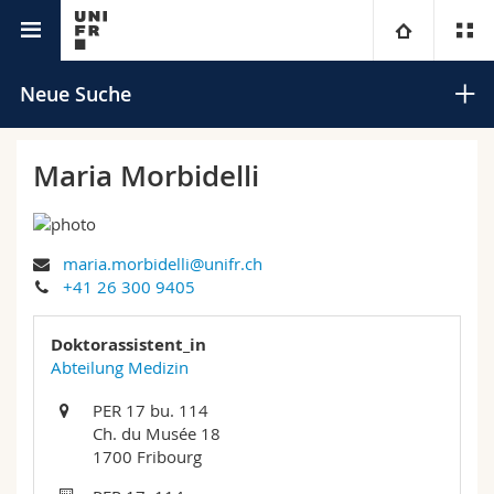
Universitätsverzeichnis
Universität
Neue Suche
Fakultäten
Studium
Maria Morbidelli
Informationen für
Campus
Theologische Fak.
maria.morbidelli@unifr.ch
Forschung
Ressourcen
Rechtswissenschaftliche Fak.
Studieninteressierte
Suchen
+41 26 300 9405
Universität
Wirtschafts- und Sozialwissenschaftliche Fak.
Studierende
Personenverzeichnis
Doktorassistent_in
Erweiterte Suche
Abteilung Medizin
Weiterbildung
Philosophische Fak.
Medien
Ortsplan
PER 17 bu. 114
Ch. du Musée 18
Fak. für Erziehungs- und Bildungswissenschaften
Forschende
Bibliotheken
1700 Fribourg