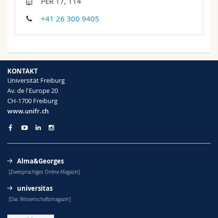
PER 17, 114
Math.-Nat. und Med. Fak.
Mitarbeitende
Webmail
+41 26 300 9405
Interfakultär
Doktorierende
Vorlesungsverzeichnis
MyUnifr
KONTAKT
Universität Freiburg
Av. de l'Europe 20
CH-1700 Freiburg
www.unifr.ch
Alma&Georges
[Zweisprachiges Online-Magazin]
universitas
[Das Wissenschaftsmagazin]