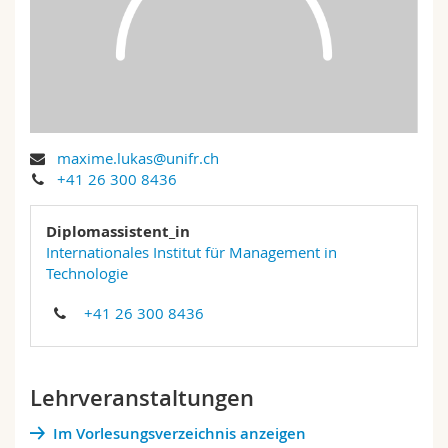
Math.-Nat. und Med. Fak.
Mitarbeitende
Webmail
Interfakultär
Doktorierende
Vorlesungsverzeichnis
MyUnifr
maxime.lukas@unifr.ch
+41 26 300 8436
Diplomassistent_in
Internationales Institut für Management in
Technologie
+41 26 300 8436
Lehrveranstaltungen
Im Vorlesungsverzeichnis anzeigen