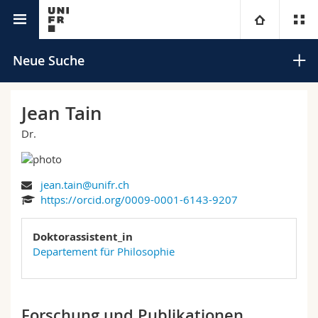
Universitätsverzeichnis
Universität
Neue Suche
Fakultäten
Studium
Jean Tain
Dr.
Informationen für
Campus
Theologische Fak.
Forschung
Ressourcen
Rechtswissenschaftliche Fak.
Studieninteressierte
Suchen
jean.tain@unifr.ch
https://orcid.org/0009-0001-6143-9207
Universität
Wirtschafts- und Sozialwissenschaftliche Fak.
Studierende
Personenverzeichnis
Erweiterte Suche
Doktorassistent_in
Weiterbildung
Philosophische Fak.
Departement für Philosophie
Medien
Ortsplan
Fak. für Erziehungs- und Bildungswissenschaften
Forschende
Bibliotheken
Forschung und Publikationen