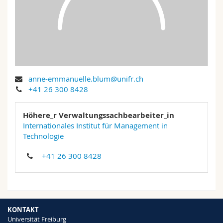
Math.-Nat. und Med. Fak.
Mitarbeitende
Webmail
Interfakultär
Doktorierende
Vorlesungsverzeichnis
MyUnifr
anne-emmanuelle.blum@unifr.ch
+41 26 300 8428
Höhere_r Verwaltungssachbearbeiter_in
Internationales Institut für Management in
Technologie
+41 26 300 8428
KONTAKT
Universität Freiburg