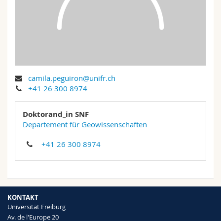
Math.-Nat. und Med. Fak.
Mitarbeitende
Webmail
Interfakultär
Doktorierende
Vorlesungsverzeichnis
MyUnifr
camila.peguiron@unifr.ch
+41 26 300 8974
Doktorand_in SNF
Departement für Geowissenschaften
+41 26 300 8974
KONTAKT
Universität Freiburg
Av. de l'Europe 20