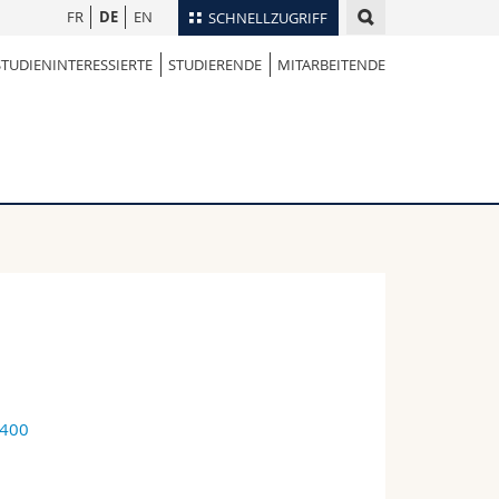
FR
DE
EN
SCHNELLZUGRIFF
STUDIENINTERESSIERTE
STUDIERENDE
MITARBEITENDE
für
Personenverzeichnis
Ortsplan
te
Bibliotheken
Webmail
Vorlesungsverzeichnis
MyUnifr
0400