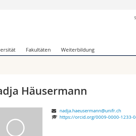
Informationen 
k.
Studieninteressier
aftliche Fak.
Studierende
d Sozialwissenschaftliche Fak.
Medien
ersität
Fakultäten
Weiterbildung
Fak.
Forschende
ungs- und Bildungswissenschaften
Mitarbeitende
 Med. Fak.
Doktorierende
adja Häusermann
nadja.haeusermann@unifr.ch
https://orcid.org/0009-0000-1233-