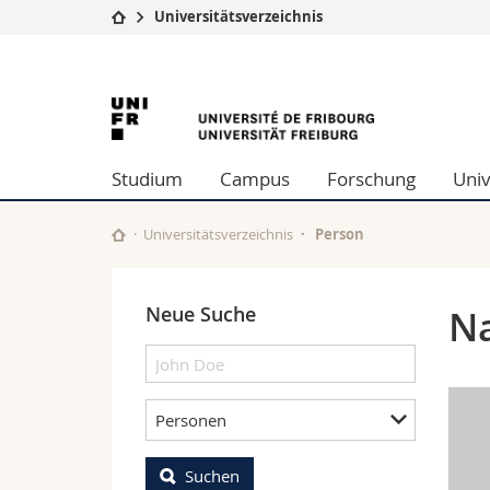
Universitätsverzeichnis
Universität
Fakultäten
University
Studium
Theologische Fa
Campus
Rechtswissensch
of
Forschung
Wirtschafts- un
Studium
Campus
Forschung
Univ
Universität
Philosophische 
Fribourg
Weiterbildung
Fak. für Erzieh
Math.-Nat. und
Universitätsverzeichnis
Person
Interfakultär
Neue Suche
N
Personen
Suchen