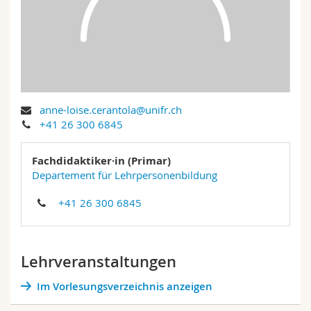
Math.-Nat. und Med. Fak.
Mitarbeitende
Webmail
Interfakultär
Doktorierende
Vorlesungsverzeichnis
MyUnifr
anne-loise.cerantola@unifr.ch
+41 26 300 6845
Fachdidaktiker·in (Primar)
Departement für Lehrpersonenbildung
+41 26 300 6845
Lehrveranstaltungen
Im Vorlesungsverzeichnis anzeigen