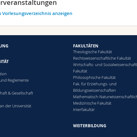
rveranstaltungen
 Vorlesungsverzeichnis anzeigen
HUNG
FAKULTÄTEN
Theologische Fakultät
Rechtswissenschaftliche Fakultät
ITÄT
Wirtschafts- und Sozialwissenschaft
Fakultät
tion
Philosophische Fakultät
 und Reglemente
Fak. für Erziehungs- und
n
Bildungswissenschaften
haft & Gesellschaft
Mathematisch-Naturwissenschaftlic
Medizinische Fakultät
an der Universität
Interfakultär
WEITERBILDUNG