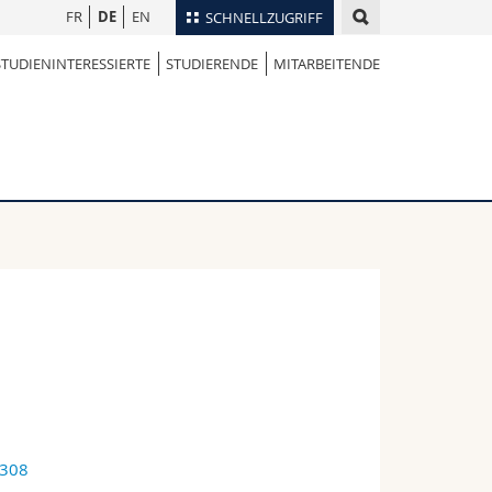
FR
DE
EN
SCHNELLZUGRIFF
STUDIENINTERESSIERTE
STUDIERENDE
MITARBEITENDE
für
Personenverzeichnis
Ortsplan
te
Bibliotheken
Webmail
Vorlesungsverzeichnis
MyUnifr
3308