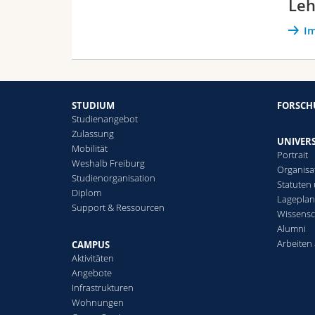
Leh
Im
STUDIUM
FORSC
Studienangebot
Zulassung
UNIVERS
Mobilität
Portrait
Weshalb Freiburg
Organisa
Studienorganisation
Statuten
Diplom
Lagepla
Support & Ressourcen
Wissensc
Alumni
Arbeiten 
CAMPUS
Aktivitäten
Angebote
Infrastrukturen
Wohnungen