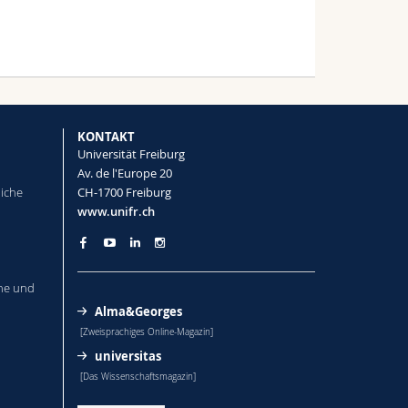
KONTAKT
Universität Freiburg
Av. de l'Europe 20
liche
CH-1700 Freiburg
www.unifr.ch
he und
Alma&Georges
[Zweisprachiges Online-Magazin]
universitas
[Das Wissenschaftsmagazin]