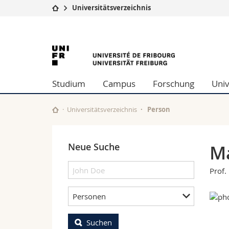
Universitätsverzeichnis
Universität
Fakultäten
University
Studium
Theologische Fa
Campus
Rechtswissensch
of
Forschung
Wirtschafts- un
Studium
Campus
Forschung
Univ
Universität
Philosophische 
Fribourg
Weiterbildung
Fak. für Erzieh
Math.-Nat. und
Universitätsverzeichnis
Person
Interfakultär
Neue Suche
M
Prof.
Personen
Suchen