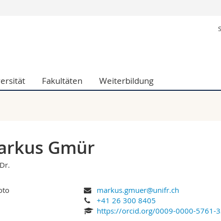
Informationen 
k.
Studieninteressier
aftliche Fak.
Studierende
d Sozialwissenschaftliche Fak.
Medien
ersität
Fakultäten
Weiterbildung
Fak.
Forschende
ungs- und Bildungswissenschaften
Mitarbeitende
 Med. Fak.
Doktorierende
arkus Gmür
 Dr.
markus.gmuer@unifr.ch
+41 26 300 8405
https://orcid.org/0009-0000-5761-