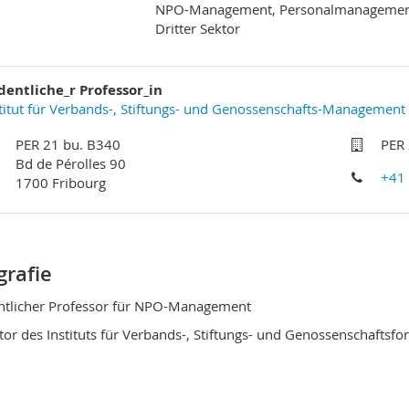
NPO-Management, Personalmanagement,
Dritter Sektor
dentliche_r Professor_in
titut für Verbands-, Stiftungs- und Genossenschafts-Management
PER 21 bu. B340
PER
Bd de Pérolles 90
+41
1700 Fribourg
grafie
tlicher Professor für NPO-Management
tor des Instituts für Verbands-, Stiftungs- und Genossenschaftsfo
chafts- und Sozialwissenschaftliche Fakultät
rsität Freiburg