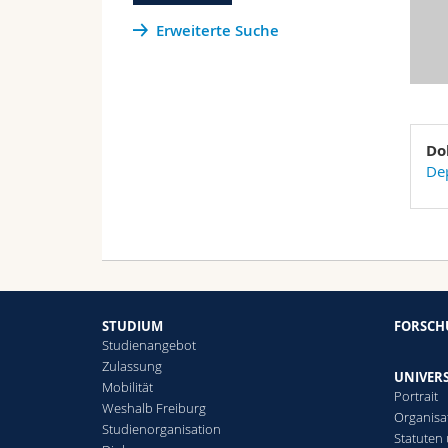
Erweiterte Suche
Do
De
STUDIUM
FORSC
Studienangebot
Zulassung
UNIVERS
Mobilität
Portrait
Weshalb Freiburg
Organisa
Studienorganisation
Statuten