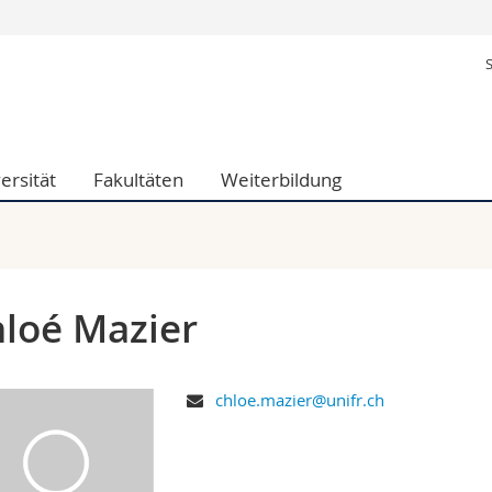
Informationen 
k.
Studieninteressier
aftliche Fak.
Studierende
d Sozialwissenschaftliche Fak.
Medien
ersität
Fakultäten
Weiterbildung
Fak.
Forschende
ungs- und Bildungswissenschaften
Mitarbeitende
 Med. Fak.
Doktorierende
loé Mazier
chloe.mazier@unifr.ch