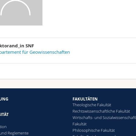
ktorand_in SNF
partement für Geowissenschaften
HUNG
FAKULTÄTEN
Theologische Fakultät
Rechtswissenschaftliche Fakultät
ITÄT
Wirtschafts- und Sozialwissenschaft
Fakultät
tion
Philosophische Fakultät
 und Reglemente