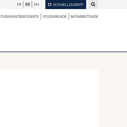
FR
DE
EN
SCHNELLZUGRIFF
STUDIENINTERESSIERTE
STUDIERENDE
MITARBEITENDE
für
Personenverzeichnis
Ortsplan
te
Bibliotheken
Webmail
Vorlesungsverzeichnis
MyUnifr