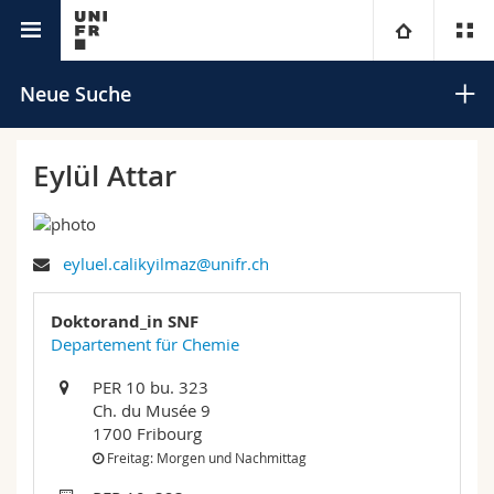
Universitätsverzeichnis
Universität
Neue Suche
Fakultäten
Studium
Eylül Attar
Informationen für
Campus
Theologische Fak.
eyluel.calikyilmaz@unifr.ch
Forschung
Ressourcen
Rechtswissenschaftliche Fak.
Studieninteressierte
Suchen
Doktorand_in SNF
Universität
Wirtschafts- und Sozialwissenschaftliche Fak.
Studierende
Personenverzeichnis
Departement für Chemie
Erweiterte Suche
PER 10 bu. 323
Weiterbildung
Philosophische Fak.
Medien
Ortsplan
Ch. du Musée 9
1700 Fribourg
Fak. für Erziehungs- und Bildungswissenschaften
Forschende
Bibliotheken
Freitag: Morgen und Nachmittag