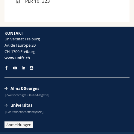
PER 10, 323
Math.-Nat. und Med. Fak.
Mitarbeitende
Webmail
Interfakultär
Doktorierende
Vorlesungsverzeichnis
KONTAKT
MyUnifr
Universität Freiburg
Av. de l'Europe 20
CH-1700 Freiburg
www.unifr.ch
Alma&Georges
[Zweisprachiges Online-Magazin]
universitas
[Das Wissenschaftsmagazin]
Anmeldungen