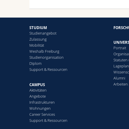
STUDIUM
FORSC
Studienangebot
Zulassung
UNIVERS
Mobilität
Portrait
Weshalb Freiburg
Organisa
Studienorganisation
Statuten
Diplom
Lagepla
Support & Ressourcen
Wissensc
Alumni
Arbeiten 
CAMPUS
Aktivitäten
Angebote
Infrastrukturen
Wohnungen
Career Services
Support & Ressourcen