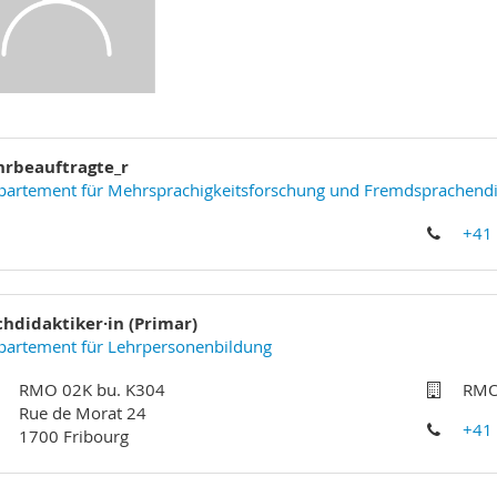
hrbeauftragte_r
partement für Mehrsprachigkeitsforschung und Fremdsprachendi
+41
chdidaktiker·in (Primar)
partement für Lehrpersonenbildung
RMO 02K bu. K304
RMO
Rue de Morat 24
+41
1700 Fribourg