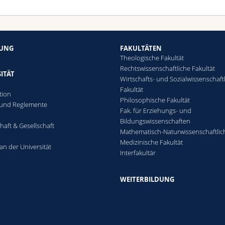
HUNG
FAKULTÄTEN
Theologische Fakultät
Rechtswissenschaftliche Fakultät
ITÄT
Wirtschafts- und Sozialwissenschaft
Fakultät
tion
Philosophische Fakultät
 und Reglemente
Fak. für Erziehungs- und
n
Bildungswissenschaften
haft & Gesellschaft
Mathematisch-Naturwissenschaftlic
Medizinische Fakultät
an der Universität
Interfakultär
WEITERBILDUNG