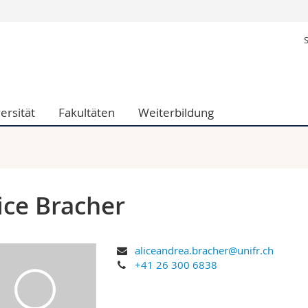
Informationen 
k.
Studieninteressier
aftliche Fak.
Studierende
d Sozialwissenschaftliche Fak.
Medien
ersität
Fakultäten
Weiterbildung
Fak.
Forschende
ungs- und Bildungswissenschaften
Mitarbeitende
 Med. Fak.
Doktorierende
ice Bracher
aliceandrea.bracher@unifr.ch
+41 26 300 6838