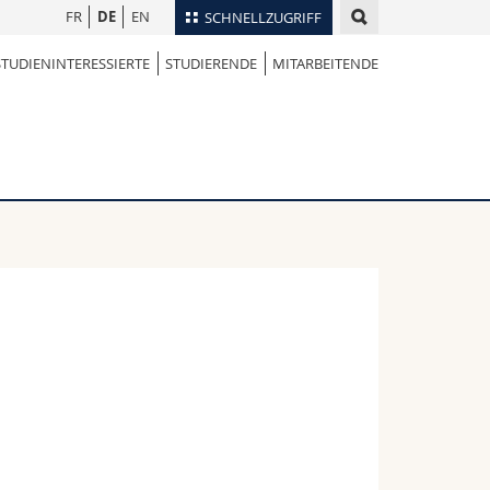
FR
DE
EN
SCHNELLZUGRIFF
STUDIENINTERESSIERTE
STUDIERENDE
MITARBEITENDE
für
Personenverzeichnis
Ortsplan
te
Bibliotheken
Webmail
Vorlesungsverzeichnis
MyUnifr