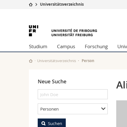
Universitätsverzeichnis
Universität
Fakultäten
University
Studium
Theologische Fa
Campus
Rechtswissensch
of
Forschung
Wirtschafts- un
Studium
Campus
Forschung
Univ
Universität
Philosophische 
Fribourg
Weiterbildung
Fak. für Erzieh
Math.-Nat. und
Universitätsverzeichnis
Person
Interfakultär
Neue Suche
Al
Personen
Suchen