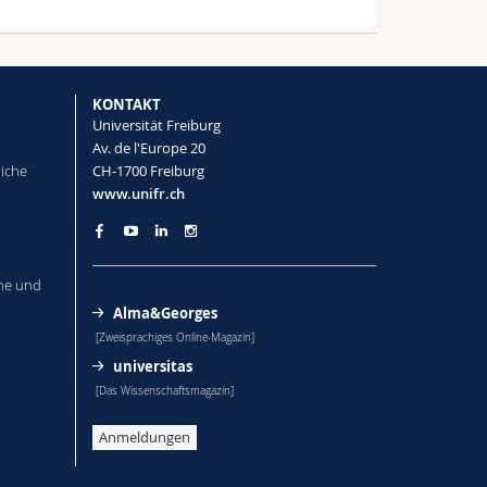
KONTAKT
Universität Freiburg
Av. de l'Europe 20
liche
CH-1700 Freiburg
www.unifr.ch
he und
Alma&Georges
[Zweisprachiges Online-Magazin]
universitas
[Das Wissenschaftsmagazin]
Anmeldungen