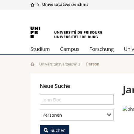
Universitätsverzeichnis
Universität
Fakultäten
University
Studium
Theologische Fa
Campus
Rechtswissensch
of
Forschung
Wirtschafts- un
Studium
Campus
Forschung
Univ
Universität
Philosophische 
Fribourg
Weiterbildung
Fak. für Erzieh
Math.-Nat. und
Universitätsverzeichnis
Person
Interfakultär
Neue Suche
J
Personen
Suchen