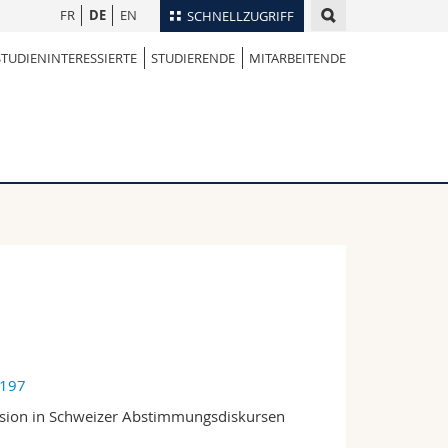
FR
DE
EN
SCHNELLZUGRIFF
STUDIENINTERESSIERTE
STUDIERENDE
MITARBEITENDE
für
Personenverzeichnis
Ortsplan
te
Bibliotheken
Webmail
Vorlesungsverzeichnis
MyUnifr
8197
uasion in Schweizer Abstimmungsdiskursen