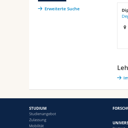
Erweiterte Suche
Di
De
Leh
Im
STUDIUM
FORSC
Studienangebot
Zulassung
UNIVERS
Mobilität