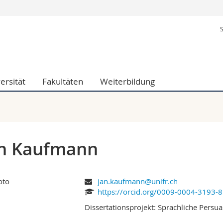
Informationen 
k.
Studieninteressier
aftliche Fak.
Studierende
d Sozialwissenschaftliche Fak.
Medien
ersität
Fakultäten
Weiterbildung
Fak.
Forschende
ungs- und Bildungswissenschaften
Mitarbeitende
 Med. Fak.
Doktorierende
an Kaufmann
jan.kaufmann@unifr.ch
https://orcid.org/0009-0004-3193-
Dissertationsprojekt: Sprachliche Pers