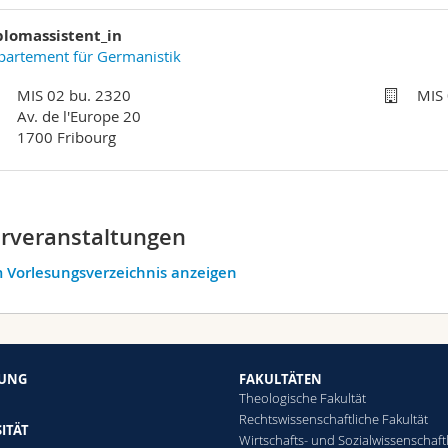
plomassistent_in
partement für Germanistik
MIS 02 bu. 2320
MIS
Av. de l'Europe 20
1700 Fribourg
rveranstaltungen
 Vorlesungsverzeichnis anzeigen
HUNG
FAKULTÄTEN
Theologische Fakultät
Rechtswissenschaftliche Fakultät
ITÄT
Wirtschafts- und Sozialwissenschaft