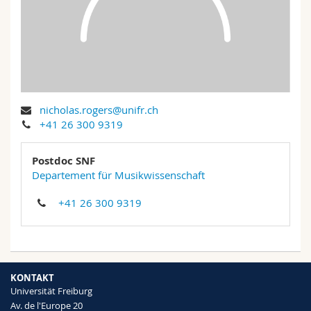
Math.-Nat. und Med. Fak.
Mitarbeitende
Webmail
Interfakultär
Doktorierende
Vorlesungsverzeichnis
MyUnifr
nicholas.rogers@unifr.ch
+41 26 300 9319
Postdoc SNF
Departement für Musikwissenschaft
+41 26 300 9319
KONTAKT
Universität Freiburg
Av. de l'Europe 20