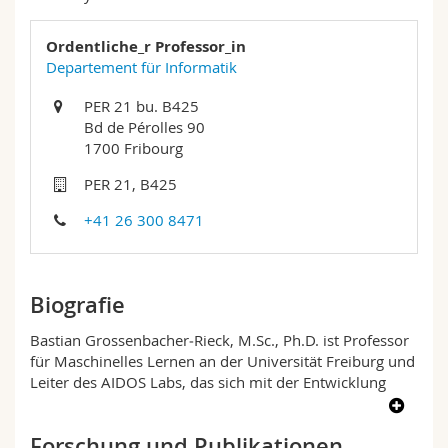
Math.-Nat. und Med. Fak.
Mitarbeitende
Webmail
Ordentliche_r Professor_in
Departement für Informatik
Interfakultär
Doktorierende
Vorlesungsverzeichnis
PER 21 bu. B425
MyUnifr
Bd de Pérolles 90
1700 Fribourg
PER 21, B425
+41 26 300 8471
Biografie
Bastian Grossenbacher‑Rieck, M.Sc., Ph.D. ist Professor
für Maschinelles Lernen an der Universität Freiburg und
Leiter des AIDOS Labs, das sich mit der Entwicklung
neuartiger, geometrie- und topologiegetriebener
Methoden des maschinellen Lernens befasst. Er ist
Forschung und Publikationen
Empfänger mehrerer kompetitiver Förderungen,