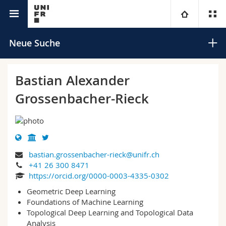
Universitätsverzeichnis
Universität
Neue Suche
Fakultäten
Studium
Bastian Alexander
Grossenbacher-Rieck
Informationen für
Campus
Theologische Fak.
Forschung
Ressourcen
Rechtswissenschaftliche Fak.
Studieninteressierte
Suchen
Universität
Wirtschafts- und Sozialwissenschaftliche Fak.
Studierende
Personenverzeichnis
bastian.grossenbacher-rieck@unifr.ch
Erweiterte Suche
+41 26 300 8471
https://orcid.org/0000-0003-4335-0302
Weiterbildung
Philosophische Fak.
Medien
Ortsplan
Geometric Deep Learning
Foundations of Machine Learning
Fak. für Erziehungs- und Bildungswissenschaften
Forschende
Bibliotheken
Topological Deep Learning and Topological Data
Analysis