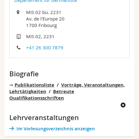
Departement für Germanistik
Math.-Nat. und Med. Fak.
Mitarbeitende
Webmail
MIS 02 bu. 2231
Av. de l'Europe 20
Interfakultär
Doktorierende
Vorlesungsverzeichnis
1700 Fribourg
MIS 02, 2231
MyUnifr
+41 26 300 7879
Biografie
⇒
Publikationsliste
/
Vorträge, Veranstaltungen,
Lehrtätigkeiten
/
Betreute
Qualifikationsschriften
seit August 2024: Ordentlicher Professor für
Germanistische Linguistik an der Universität
Lehrveranstaltungen
Freiburg/Schweiz
2024: Heisenberg-Stipendiat (DFG) an der FAU
Im Vorlesungsverzeichnis anzeigen
Erlangen-Nürnberg