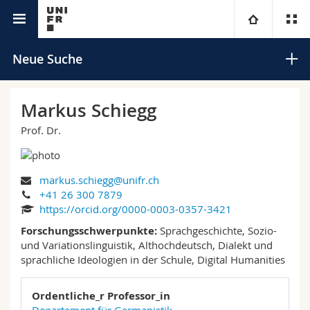
Universitätsverzeichnis
Universität
Neue Suche
Fakultäten
Studium
Markus Schiegg
Prof. Dr.
Informationen für
Campus
Theologische Fak.
Forschung
Ressourcen
Rechtswissenschaftliche Fak.
Studieninteressierte
Suchen
markus.schiegg@unifr.ch
+41 26 300 7879
Universität
Wirtschafts- und Sozialwissenschaftliche Fak.
Studierende
Personenverzeichnis
https://orcid.org/0000-0003-0357-3421
Erweiterte Suche
Forschungsschwerpunkte:
Sprachgeschichte, Sozio-
Weiterbildung
Philosophische Fak.
und Variationslinguistik, Althochdeutsch, Dialekt und
Medien
Ortsplan
sprachliche Ideologien in der Schule, Digital Humanities
Fak. für Erziehungs- und Bildungswissenschaften
Forschende
Bibliotheken
Ordentliche_r Professor_in