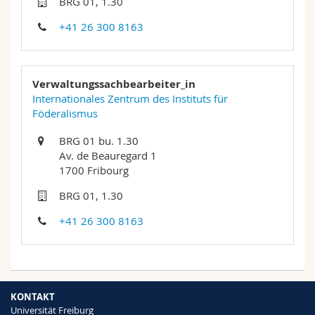
BRG 01, 1.30
Math.-Nat. und Med. Fak.
Mitarbeitende
Webmail
+41 26 300 8163
Interfakultär
Doktorierende
Vorlesungsverzeichnis
Verwaltungssachbearbeiter_in
MyUnifr
Internationales Zentrum des Instituts für
Föderalismus
BRG 01 bu. 1.30
Av. de Beauregard 1
1700 Fribourg
BRG 01, 1.30
+41 26 300 8163
KONTAKT
Universität Freiburg