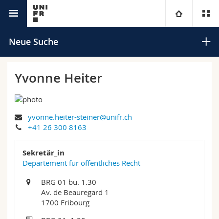
Universitätsverzeichnis
Universität
Neue Suche
Fakultäten
Studium
Yvonne Heiter
Informationen für
Campus
Theologische Fak.
yvonne.heiter-steiner@unifr.ch
Forschung
Ressourcen
Rechtswissenschaftliche Fak.
Studieninteressierte
Suchen
+41 26 300 8163
Universität
Wirtschafts- und Sozialwissenschaftliche Fak.
Studierende
Personenverzeichnis
Sekretär_in
Erweiterte Suche
Departement für öffentliches Recht
Weiterbildung
Philosophische Fak.
Medien
Ortsplan
BRG 01 bu. 1.30
Av. de Beauregard 1
Fak. für Erziehungs- und Bildungswissenschaften
Forschende
Bibliotheken
1700 Fribourg