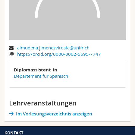
Math.-Nat. und Med. Fak.
Mitarbeitende
Webmail
Interfakultär
Doktorierende
Vorlesungsverzeichnis
MyUnifr
almudena.jimenezvirosta@unifr.ch
https://orcid.org/0000-0002-5695-7747
Diplomassistent_in
Departement für Spanisch
Lehrveranstaltungen
Im Vorlesungsverzeichnis anzeigen
KONTAKT