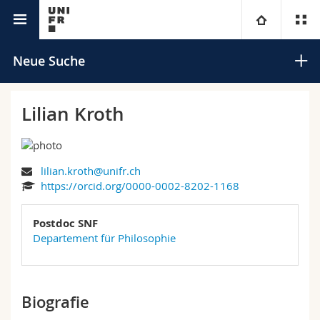
Universitätsverzeichnis
Universität
Neue Suche
Fakultäten
Studium
Lilian Kroth
Informationen für
Campus
Theologische Fak.
lilian.kroth@unifr.ch
Forschung
Ressourcen
Rechtswissenschaftliche Fak.
Studieninteressierte
Suchen
https://orcid.org/0000-0002-8202-1168
Universität
Wirtschafts- und Sozialwissenschaftliche Fak.
Studierende
Personenverzeichnis
Postdoc SNF
Erweiterte Suche
Departement für Philosophie
Weiterbildung
Philosophische Fak.
Medien
Ortsplan
Fak. für Erziehungs- und Bildungswissenschaften
Forschende
Bibliotheken
Biografie