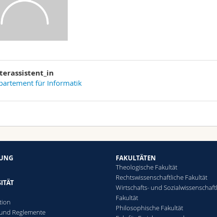
terassistent_in
artement für Informatik
HUNG
FAKULTÄTEN
Theologische Fakultät
Rechtswissenschaftliche Fakultät
ITÄT
Wirtschafts- und Sozialwissenschaft
Fakultät
tion
Philosophische Fakultät
 und Reglemente