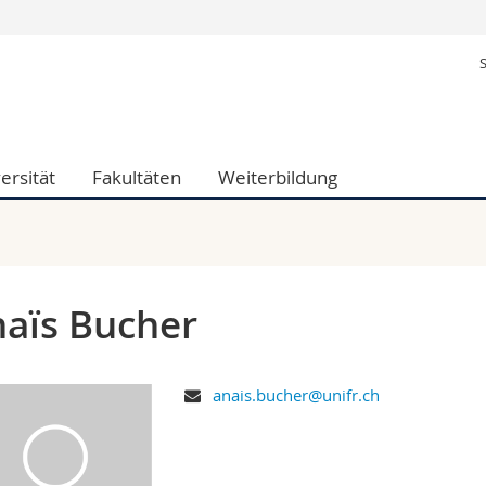
Informationen 
k.
Studieninteressier
aftliche Fak.
Studierende
d Sozialwissenschaftliche Fak.
Medien
ersität
Fakultäten
Weiterbildung
Fak.
Forschende
ungs- und Bildungswissenschaften
Mitarbeitende
 Med. Fak.
Doktorierende
aïs Bucher
anais.bucher@unifr.ch