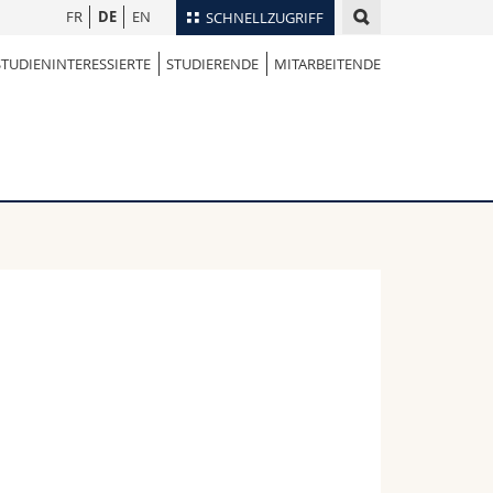
FR
DE
EN
SCHNELLZUGRIFF
STUDIENINTERESSIERTE
STUDIERENDE
MITARBEITENDE
für
Personenverzeichnis
Ortsplan
te
Bibliotheken
Webmail
Vorlesungsverzeichnis
MyUnifr