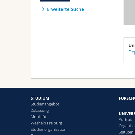
Erweiterte Suche
Un
Dep
STUDIUM
FORSC
Studienangebot
Zulassung
UNIVERS
Mobilität
Portrait
Weshalb Freiburg
Organisa
Studienorganisation
Statuten