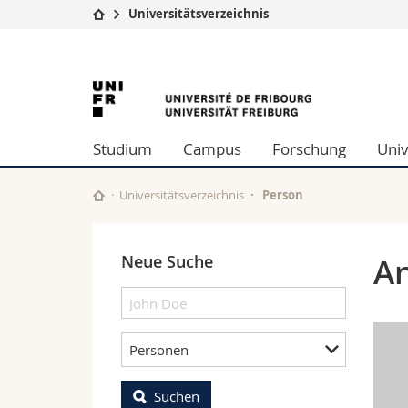
Universitätsverzeichnis
Universität
Fakultäten
University
Studium
Theologische Fa
Campus
Rechtswissensch
of
Forschung
Wirtschafts- un
Studium
Campus
Forschung
Univ
Universität
Philosophische 
Fribourg
Weiterbildung
Fak. für Erzieh
Math.-Nat. und
Universitätsverzeichnis
Person
Interfakultär
Neue Suche
An
Personen
Suchen