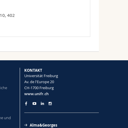
10, 402
KONTAKT
Universität Freiburg
Av. de l'Europe 20
liche
CH-1700 Freiburg
www.unifr.ch
he und
Alma&Georges