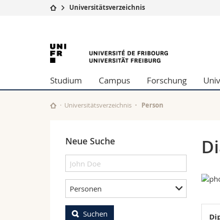
Universitätsverzeichnis
Universität
Fakultäten
University
Studium
Theologische Fa
Campus
Rechtswissensch
of
Forschung
Wirtschafts- un
Studium
Campus
Forschung
Univ
Universität
Philosophische 
Fribourg
Weiterbildung
Fak. für Erzieh
Math.-Nat. und
Universitätsverzeichnis
Person
Interfakultär
Neue Suche
Di
Personen
Suchen
Di