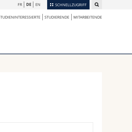
FR
DE
EN
SCHNELLZUGRIFF
STUDIENINTERESSIERTE
STUDIERENDE
MITARBEITENDE
für
Personenverzeichnis
Ortsplan
te
Bibliotheken
Webmail
Vorlesungsverzeichnis
MyUnifr