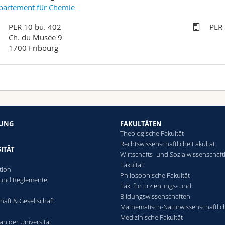
partement für Chemie
PER 10 bu. 402
PER 
Ch. du Musée 9
1700 Fribourg
HUNG
FAKULTÄTEN
Theologische Fakultät
Rechtswissenschaftliche Fakultät
ITÄT
Wirtschafts- und Sozialwissenschaft
Fakultät
tion
Philosophische Fakultät
 und Reglemente
Fak. für Erziehungs- und
n
Bildungswissenschaften
haft & Gesellschaft
Mathematisch-Naturwissenschaftlic
Medizinische Fakultät
an der Universität