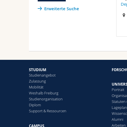
De
Erweiterte Suche
STUDIUM
FORSC
Studienangebot
Zulassung
UNIVERS
Mobilität
Portrait
Weshalb Freiburg
Organisa
Studienorganisation
Statuten
Diplom
Lagepla
Support & Ressourcen
Wissensc
Alumni
Arbeiten 
CAMPUS