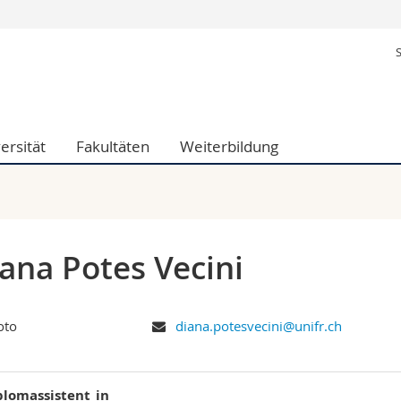
Informationen 
k.
Studieninteressier
aftliche Fak.
Studierende
d Sozialwissenschaftliche Fak.
Medien
ersität
Fakultäten
Weiterbildung
Fak.
Forschende
ungs- und Bildungswissenschaften
Mitarbeitende
 Med. Fak.
Doktorierende
ana Potes Vecini
diana.potesvecini@unifr.ch
plomassistent_in