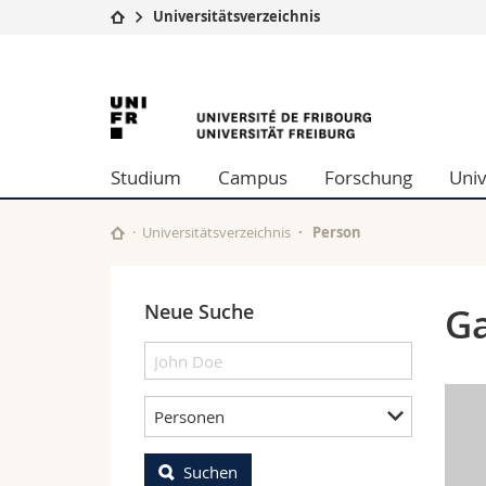
Universitätsverzeichnis
Universität
Fakultäten
University
Studium
Theologische Fa
Campus
Rechtswissensch
of
Forschung
Wirtschafts- un
Studium
Campus
Forschung
Univ
Universität
Philosophische 
Fribourg
Weiterbildung
Fak. für Erzieh
Math.-Nat. und
Universitätsverzeichnis
Person
Interfakultär
Neue Suche
Ga
Personen
Suchen