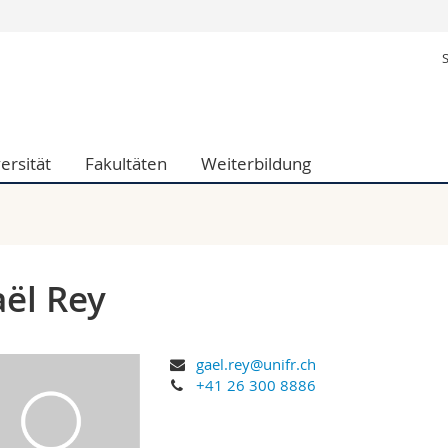
Informationen 
k.
Studieninteressier
aftliche Fak.
Studierende
d Sozialwissenschaftliche Fak.
Medien
ersität
Fakultäten
Weiterbildung
Fak.
Forschende
ungs- und Bildungswissenschaften
Mitarbeitende
 Med. Fak.
Doktorierende
ël Rey
gael.rey@unifr.ch
+41 26 300 8886