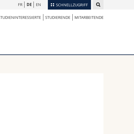
FR
DE
EN
SCHNELLZUGRIFF
STUDIENINTERESSIERTE
STUDIERENDE
MITARBEITENDE
für
Personenverzeichnis
Ortsplan
te
Bibliotheken
Webmail
Vorlesungsverzeichnis
MyUnifr