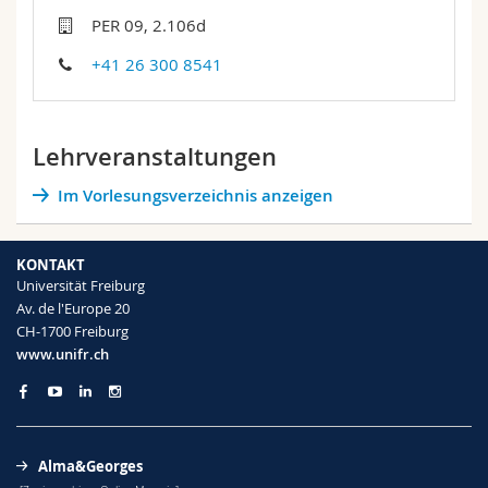
Math.-Nat. und Med. Fak.
Mitarbeitende
Webmail
PER 09, 2.106d
+41 26 300 8541
Interfakultär
Doktorierende
Vorlesungsverzeichnis
MyUnifr
Lehrveranstaltungen
Im Vorlesungsverzeichnis anzeigen
KONTAKT
Universität Freiburg
Av. de l'Europe 20
CH-1700 Freiburg
www.unifr.ch
Alma&Georges