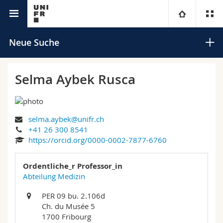
Universitätsverzeichnis
Universität
Neue Suche
Fakultäten
Studium
Selma Aybek Rusca
Informationen für
Campus
Theologische Fak.
selma.aybek@unifr.ch
Forschung
Ressourcen
Rechtswissenschaftliche Fak.
Studieninteressierte
Suchen
+41 26 300 8541
https://orcid.org/0000-0002-7877-6760
Universität
Wirtschafts- und Sozialwissenschaftliche Fak.
Studierende
Personenverzeichnis
Erweiterte Suche
Ordentliche_r Professor_in
Weiterbildung
Philosophische Fak.
Abteilung Medizin
Medien
Ortsplan
PER 09 bu. 2.106d
Fak. für Erziehungs- und Bildungswissenschaften
Forschende
Bibliotheken
Ch. du Musée 5
1700 Fribourg