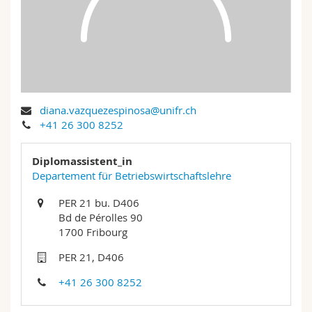
Math.-Nat. und Med. Fak.
Mitarbeitende
Webmail
Interfakultär
Doktorierende
Vorlesungsverzeichnis
MyUnifr
diana.vazquezespinosa@unifr.ch
+41 26 300 8252
Diplomassistent_in
Departement für Betriebswirtschaftslehre
PER 21 bu. D406
Bd de Pérolles 90
1700 Fribourg
PER 21, D406
+41 26 300 8252