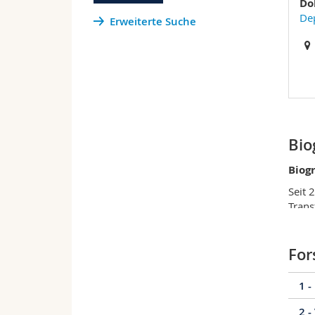
Do
De
Erweiterte Suche
Bio
Biogr
Seit 
Trans
Leben
FS 2
For
HS 20
1 -
2024:
Mai–J
2 -