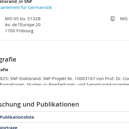
ktorand_in SNF
partement für Germanistik
MIS 05 bu. 5132B
MIS
Av. de l'Europe 20
1700 Fribourg
grafie
afie
2025: SNF-Doktorand. SNF-Projekt Nr. 10003167 von Prof. Dr. Cor
formationen. Studien zu Bearbeitungs- und Sammlungskonzepten 
-Redaktion‹«
026
: Lehrauftrag, Mediävistisches Institut, Universität Freiburg (Sc
schung und Publikationen
24: Lehrauftrag, Mediävistisches Institut, Universität Freiburg (S
 Publikationsliste
 Unterassistenz, Lehrstuhl Cornelia Herberichs, Universität Freib
uli 2023:
Internship
bei Fragmentarium, Universität Freiburg (Sch
 Vorträge