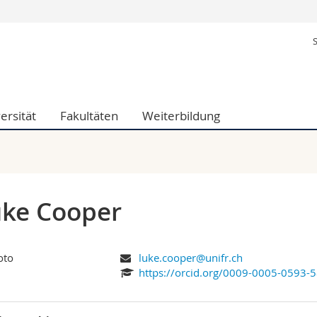
Informationen 
k.
Studieninteressier
aftliche Fak.
Studierende
d Sozialwissenschaftliche Fak.
Medien
ersität
Fakultäten
Weiterbildung
Fak.
Forschende
ungs- und Bildungswissenschaften
Mitarbeitende
 Med. Fak.
Doktorierende
ke Cooper
luke.cooper@unifr.ch
https://orcid.org/0009-0005-0593-