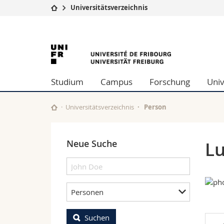
Universitätsverzeichnis
Universität
Fakultäten
University
Studium
Theologische Fa
Campus
Rechtswissensch
of
Forschung
Wirtschafts- un
Studium
Campus
Forschung
Univ
Universität
Philosophische 
Fribourg
Weiterbildung
Fak. für Erzieh
Math.-Nat. und
Universitätsverzeichnis
Person
Interfakultär
Neue Suche
Lu
Personen
Suchen