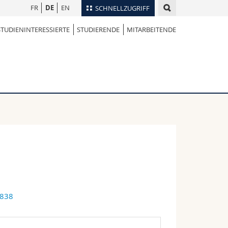
FR
DE
EN
SCHNELLZUGRIFF
STUDIENINTERESSIERTE
STUDIERENDE
MITARBEITENDE
für
Personenverzeichnis
Ortsplan
te
Bibliotheken
Webmail
Vorlesungsverzeichnis
MyUnifr
5838