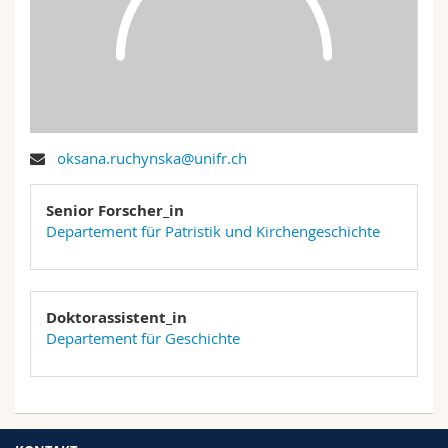
Math.-Nat. und Med. Fak.
Mitarbeitende
Webmail
Interfakultär
Doktorierende
Vorlesungsverzeichnis
MyUnifr
oksana.ruchynska@unifr.ch
Senior Forscher_in
Departement für Patristik und Kirchengeschichte
Doktorassistent_in
Departement für Geschichte