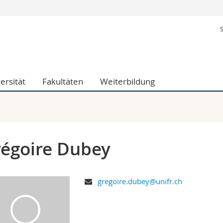
Informationen 
k.
Studieninteressier
aftliche Fak.
Studierende
d Sozialwissenschaftliche Fak.
Medien
ersität
Fakultäten
Weiterbildung
Fak.
Forschende
ungs- und Bildungswissenschaften
Mitarbeitende
 Med. Fak.
Doktorierende
égoire Dubey
gregoire.dubey@unifr.ch