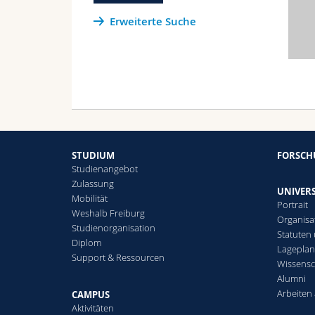
Erweiterte Suche
STUDIUM
FORSC
Studienangebot
Zulassung
UNIVERS
Mobilität
Portrait
Weshalb Freiburg
Organisa
Studienorganisation
Statuten
Diplom
Lagepla
Support & Ressourcen
Wissensc
Alumni
Arbeiten 
CAMPUS
Aktivitäten