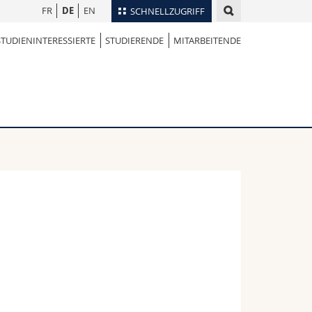
FR
DE
EN
SCHNELLZUGRIFF
STUDIENINTERESSIERTE
STUDIERENDE
MITARBEITENDE
für
Personenverzeichnis
Ortsplan
te
Bibliotheken
Webmail
Vorlesungsverzeichnis
MyUnifr