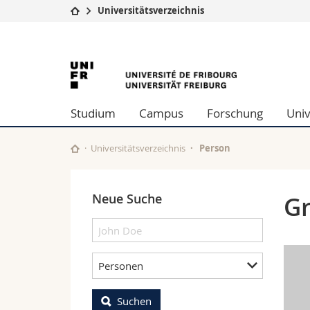
Universitätsverzeichnis
Universität
Fakultäten
University
Studium
Theologische Fa
Campus
Rechtswissensch
of
Forschung
Wirtschafts- un
Studium
Campus
Forschung
Univ
Universität
Philosophische 
Fribourg
Weiterbildung
Fak. für Erzieh
Math.-Nat. und
Universitätsverzeichnis
Person
Interfakultär
Neue Suche
Gr
Personen
Suchen