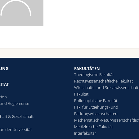
HUNG
FAKULTÄTEN
Theologische Fakultät
Rechtswissenschaftliche Fakultät
ITÄT
Wirtschafts- und Sozialwissenschaft
Fakultät
tion
Philosophische Fakultät
 und Reglemente
Fak. für Erziehungs- und
n
Bildungswissenschaften
haft & Gesellschaft
Mathematisch-Naturwissenschaftlic
Medizinische Fakultät
an der Universität
Interfakultär