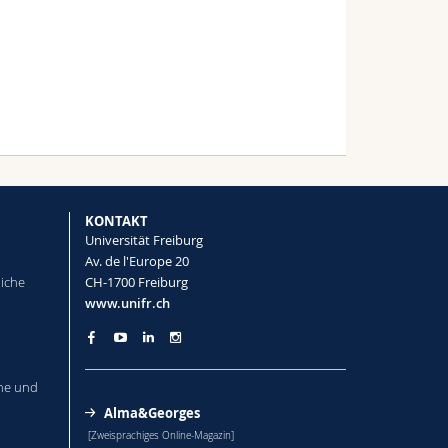
KONTAKT
Universität Freiburg
Av. de l'Europe 20
liche
CH-1700 Freiburg
www.unifr.ch
he und
Alma&Georges
[Zweisprachiges Online-Magazin]