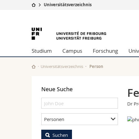
Universitätsverzeichnis
Universität
Fakultäten
University
Studium
Theologische Fa
Campus
Rechtswissensch
of
Forschung
Wirtschafts- un
Studium
Campus
Forschung
Univ
Universität
Philosophische 
Fribourg
Weiterbildung
Fak. für Erzieh
Math.-Nat. und
Universitätsverzeichnis
Person
Interfakultär
Neue Suche
Fe
Dr Pr
Personen
Suchen