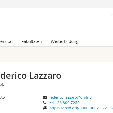
Informationen 
k.
Studieninteressier
aftliche Fak.
Studierende
d Sozialwissenschaftliche Fak.
Medien
ersität
Fakultäten
Weiterbildung
Fak.
Forschende
ungs- und Bildungswissenschaften
Mitarbeitende
 Med. Fak.
Doktorierende
derico Lazzaro
of.
federico.lazzaro@unifr.ch
+41 26 300 7250
https://orcid.org/0000-0002-2221-