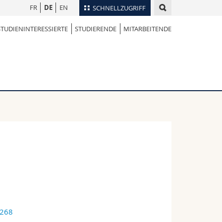
FR
DE
EN
SCHNELLZUGRIFF
STUDIENINTERESSIERTE
STUDIERENDE
MITARBEITENDE
für
Personenverzeichnis
Ortsplan
te
Bibliotheken
Webmail
Vorlesungsverzeichnis
MyUnifr
8268